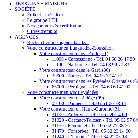
TERRAINS + MAISONS
SOCIÉTÉ
Édito du Président
Le groupe HDI
Nos garanties & certifications
Offres d'emploi
AGENCES
Rechercher une agence locale...
Votre constructeur en Languedoc-Roussillon
Votre constructeur dans l'Aude (11)
11000 - Carcassonne - Tél. 04 68 26 47 59
11100 - Narbonne - Tél. 04 68 90 70 83
Votre constructeur dans le Gard (30)
30900 - Nîmes - Tél. 04 66 72 41 01
Votre constructeur dans les Pyrénées-Orientales (6
66000 - Perpignan - Tél. 04 68 68 41 00
Votre constructeur en Midi-Pyrénées
Votre constructeur en Ariège (09)
09100 - Pamiers - Tél. 05 61 60 78 14
Votre constructeur en Haute-Garonne (31)
31190 - Auterive - Tél. 05 62 20 14 00
31320 - Castanet-Tolosan - Tél. 05 62 57 8
31150 - Fenouillet - Tél. 05 62 75 38 66
31470 - Fonsorbes - Tél. 05 62 20 14 00
31240 - L'Union - Tél. 05 34 25 08 18