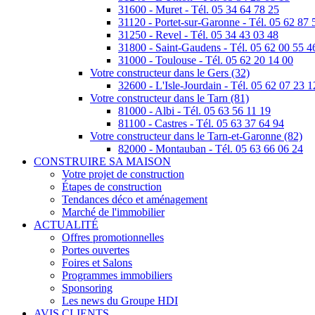
31600 - Muret - Tél. 05 34 64 78 25
31120 - Portet-sur-Garonne - Tél. 05 62 87 
31250 - Revel - Tél. 05 34 43 03 48
31800 - Saint-Gaudens - Tél. 05 62 00 55 4
31000 - Toulouse - Tél. 05 62 20 14 00
Votre constructeur dans le Gers (32)
32600 - L'Isle-Jourdain - Tél. 05 62 07 23 1
Votre constructeur dans le Tarn (81)
81000 - Albi - Tél. 05 63 56 11 19
81100 - Castres - Tél. 05 63 37 64 94
Votre constructeur dans le Tarn-et-Garonne (82)
82000 - Montauban - Tél. 05 63 66 06 24
CONSTRUIRE SA MAISON
Votre projet de construction
Étapes de construction
Tendances déco et aménagement
Marché de l'immobilier
ACTUALITÉ
Offres promotionnelles
Portes ouvertes
Foires et Salons
Programmes immobiliers
Sponsoring
Les news du Groupe HDI
AVIS CLIENTS