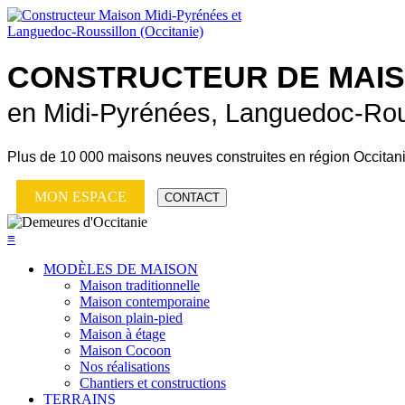
CONSTRUCTEUR DE
MAI
en Midi-Pyrénées, Languedoc-Rou
Plus de
10 000 maisons neuves
construites en région Occitan
MON ESPACE
CONTACT
≡
MODÈLES DE MAISON
Maison traditionnelle
Maison contemporaine
Maison plain-pied
Maison à étage
Maison Cocoon
Nos réalisations
Chantiers et constructions
TERRAINS