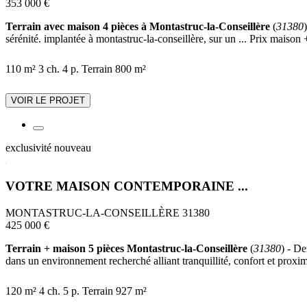
353 000 €
Terrain avec maison 4 pièces à Montastruc-la-Conseillère
(
31380
sérénité. implantée à montastruc-la-conseillère, sur un ... Prix maison 
110 m²
3 ch.
4 p.
Terrain 800 m²
VOIR LE PROJET
exclusivité
nouveau
VOTRE MAISON CONTEMPORAINE ...
MONTASTRUC-LA-CONSEILLÈRE 31380
425 000 €
Terrain + maison 5 pièces Montastruc-la-Conseillère
(
31380
) - D
dans un environnement recherché alliant tranquillité, confort et proximi
120 m²
4 ch.
5 p.
Terrain 927 m²