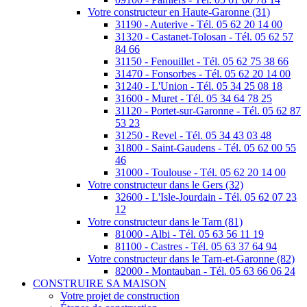
Votre constructeur en Haute-Garonne (31)
31190 - Auterive - Tél. 05 62 20 14 00
31320 - Castanet-Tolosan - Tél. 05 62 57
84 66
31150 - Fenouillet - Tél. 05 62 75 38 66
31470 - Fonsorbes - Tél. 05 62 20 14 00
31240 - L'Union - Tél. 05 34 25 08 18
31600 - Muret - Tél. 05 34 64 78 25
31120 - Portet-sur-Garonne - Tél. 05 62 87
53 23
31250 - Revel - Tél. 05 34 43 03 48
31800 - Saint-Gaudens - Tél. 05 62 00 55
46
31000 - Toulouse - Tél. 05 62 20 14 00
Votre constructeur dans le Gers (32)
32600 - L'Isle-Jourdain - Tél. 05 62 07 23
12
Votre constructeur dans le Tarn (81)
81000 - Albi - Tél. 05 63 56 11 19
81100 - Castres - Tél. 05 63 37 64 94
Votre constructeur dans le Tarn-et-Garonne (82)
82000 - Montauban - Tél. 05 63 66 06 24
CONSTRUIRE SA MAISON
Votre projet de construction