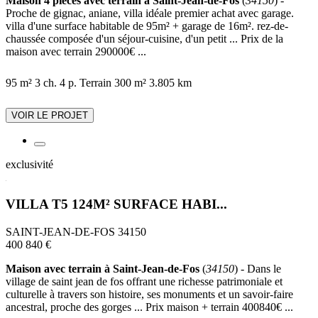
Maison 4 pièces avec terrain à Saint-Jean-de-Fos
(
34150
) -
Proche de gignac, aniane, villa idéale premier achat avec garage.
villa d'une surface habitable de 95m² + garage de 16m². rez-de-
chaussée composée d'un séjour-cuisine, d'un petit ... Prix de la
maison avec terrain 290000€ ...
95 m²
3 ch.
4 p.
Terrain 300 m²
3.805 km
VOIR LE PROJET
exclusivité
VILLA T5 124M² SURFACE HABI...
SAINT-JEAN-DE-FOS 34150
400 840 €
Maison avec terrain à Saint-Jean-de-Fos
(
34150
) - Dans le
village de saint jean de fos offrant une richesse patrimoniale et
culturelle à travers son histoire, ses monuments et un savoir-faire
ancestral, proche des gorges ... Prix maison + terrain 400840€ ...