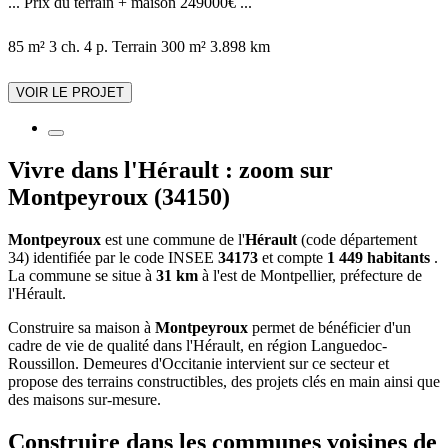
... Prix du terrain + maison 249000€ ...
85 m²
3 ch.
4 p.
Terrain 300 m²
3.898 km
VOIR LE PROJET
Vivre dans l'Hérault : zoom sur
Montpeyroux (34150)
Montpeyroux
est une commune de l'
Hérault
(code département
34) identifiée par le code INSEE
34173
et compte
1 449 habitants
.
La commune se situe à
31 km
à l'est de Montpellier, préfecture de
l'Hérault.
Construire sa maison à
Montpeyroux
permet de bénéficier d'un
cadre de vie de qualité dans l'Hérault, en région Languedoc-
Roussillon. Demeures d'Occitanie intervient sur ce secteur et
propose des terrains constructibles, des projets clés en main ainsi que
des maisons sur-mesure.
Construire dans les communes voisines de