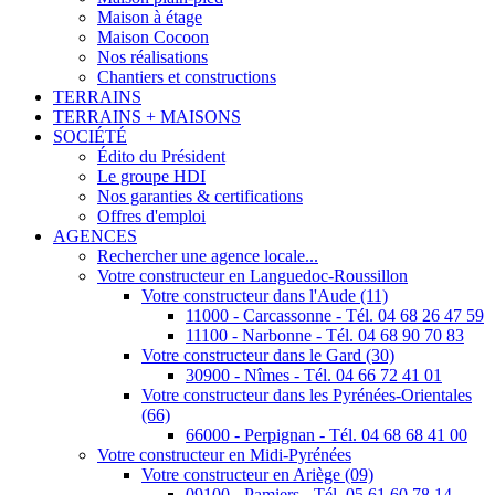
Maison à étage
Maison Cocoon
Nos réalisations
Chantiers et constructions
TERRAINS
TERRAINS + MAISONS
SOCIÉTÉ
Édito du Président
Le groupe HDI
Nos garanties & certifications
Offres d'emploi
AGENCES
Rechercher une agence locale...
Votre constructeur en Languedoc-Roussillon
Votre constructeur dans l'Aude (11)
11000 - Carcassonne - Tél. 04 68 26 47 59
11100 - Narbonne - Tél. 04 68 90 70 83
Votre constructeur dans le Gard (30)
30900 - Nîmes - Tél. 04 66 72 41 01
Votre constructeur dans les Pyrénées-Orientales
(66)
66000 - Perpignan - Tél. 04 68 68 41 00
Votre constructeur en Midi-Pyrénées
Votre constructeur en Ariège (09)
09100 - Pamiers - Tél. 05 61 60 78 14