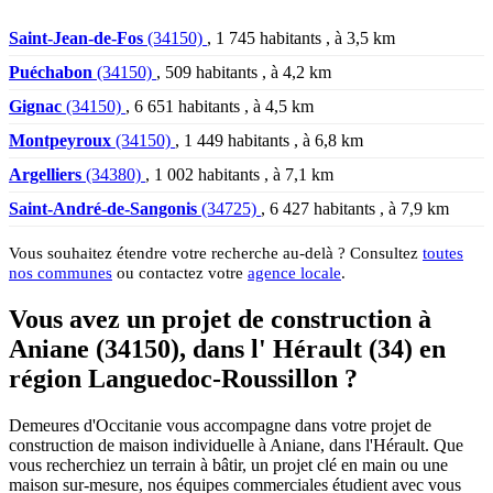
Saint-Jean-de-Fos
(34150)
, 1 745 habitants , à 3,5 km
Puéchabon
(34150)
, 509 habitants , à 4,2 km
Gignac
(34150)
, 6 651 habitants , à 4,5 km
Montpeyroux
(34150)
, 1 449 habitants , à 6,8 km
Argelliers
(34380)
, 1 002 habitants , à 7,1 km
Saint-André-de-Sangonis
(34725)
, 6 427 habitants , à 7,9 km
Vous souhaitez étendre votre recherche au-delà ? Consultez
toutes
nos communes
ou contactez votre
agence locale
.
Vous avez un projet de construction à
Aniane (34150), dans l' Hérault (34) en
région Languedoc-Roussillon ?
Demeures d'Occitanie vous accompagne dans votre projet de
construction de maison individuelle à Aniane, dans l'Hérault. Que
vous recherchiez un terrain à bâtir, un projet clé en main ou une
maison sur-mesure, nos équipes commerciales étudient avec vous