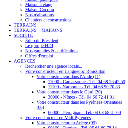
Maison à étage
Maison Cocoon
Nos réalisations
Chantiers et constructions
TERRAINS
TERRAINS + MAISONS
SOCIÉTÉ
Édito du Président
Le groupe HDI
Nos garanties & certifications
Offres d'emploi
AGENCES
Rechercher une agence locale...
Votre constructeur en Languedoc-Roussillon
Votre constructeur dans l'Aude (11)
11000 - Carcassonne - Tél. 04 68 26 47 59
11100 - Narbonne - Tél. 04 68 90 70 83
Votre constructeur dans le Gard (30)
30900 - Nîmes - Tél. 04 66 72 41 01
Votre constructeur dans les Pyrénées-Orientales
(66)
66000 - Perpignan - Tél. 04 68 68 41 00
Votre constructeur en Midi-Pyrénées
Votre constructeur en Ariège (09)
09100 - Pamiers - Tél. 05 61 60 78 14