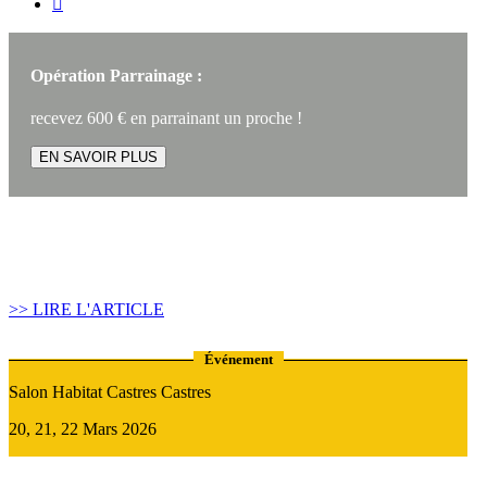

Opération Parrainage :
recevez 600 € en parrainant un proche !
EN SAVOIR PLUS
Article construire sa maison :
Quand recourir au Prêt Relais ?
>> LIRE L'ARTICLE
Événement
Salon Habitat Castres Castres
20, 21, 22 Mars 2026