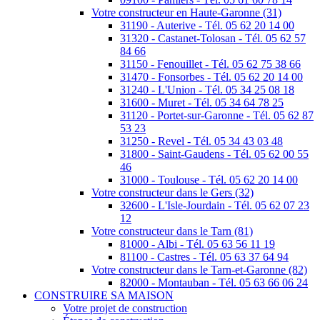
Votre constructeur en Haute-Garonne (31)
31190 - Auterive - Tél. 05 62 20 14 00
31320 - Castanet-Tolosan - Tél. 05 62 57
84 66
31150 - Fenouillet - Tél. 05 62 75 38 66
31470 - Fonsorbes - Tél. 05 62 20 14 00
31240 - L'Union - Tél. 05 34 25 08 18
31600 - Muret - Tél. 05 34 64 78 25
31120 - Portet-sur-Garonne - Tél. 05 62 87
53 23
31250 - Revel - Tél. 05 34 43 03 48
31800 - Saint-Gaudens - Tél. 05 62 00 55
46
31000 - Toulouse - Tél. 05 62 20 14 00
Votre constructeur dans le Gers (32)
32600 - L'Isle-Jourdain - Tél. 05 62 07 23
12
Votre constructeur dans le Tarn (81)
81000 - Albi - Tél. 05 63 56 11 19
81100 - Castres - Tél. 05 63 37 64 94
Votre constructeur dans le Tarn-et-Garonne (82)
82000 - Montauban - Tél. 05 63 66 06 24
CONSTRUIRE SA MAISON
Votre projet de construction