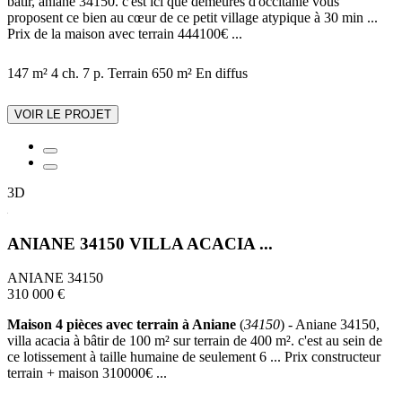
bâtir, aniane 34150. c'est ici que demeures d'occitanie vous
proposent ce bien au cœur de ce petit village atypique à 30 min ...
Prix de la maison avec terrain 444100€ ...
147 m²
4 ch.
7 p.
Terrain 650 m²
En diffus
VOIR LE PROJET
3D
ANIANE 34150 VILLA ACACIA ...
ANIANE 34150
310 000 €
Maison 4 pièces avec terrain à Aniane
(
34150
) - Aniane 34150,
villa acacia à bâtir de 100 m² sur terrain de 400 m². c'est au sein de
ce lotissement à taille humaine de seulement 6 ... Prix constructeur
terrain + maison 310000€ ...