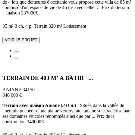
de 4 lots que demeures d'occitanie vous propose cette villa de 85 m²
composé d'un espace de vie de 46 m² avec cellier ... Prix du terrain
+ maison 237000€ ...
85 m²
3 ch.
4 p.
Terrain 320 m²
Lotissement
VOIR LE PROJET
TERRAIN DE 403 M² À BÂTIR +...
ANIANE 34150
340 000 €
Terrain avec maison Aniane
(
34150
) - Située dans la vallée de
l'hérault au coeur d'une plaine verdoyante, aniane se caractérise par
ses domaines viticoles renommés ainsi que par ... Prix de la
construction 340000€ ...
90 m²
3 ch.
4 p.
Terrain 403 m²
Lotissement