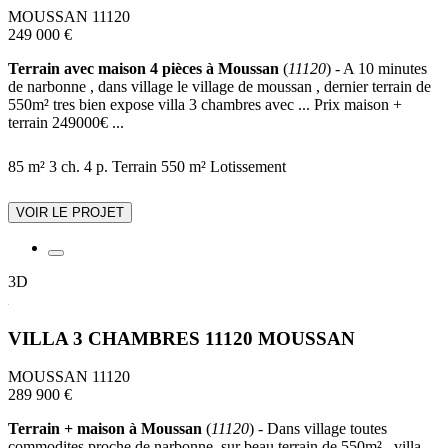
MOUSSAN 11120
249 000 €
Terrain avec maison 4 pièces à Moussan
(
11120
) - A 10 minutes
de narbonne , dans village le village de moussan , dernier terrain de
550m² tres bien expose villa 3 chambres avec ... Prix maison +
terrain 249000€ ...
85 m²
3 ch.
4 p.
Terrain 550 m²
Lotissement
VOIR LE PROJET
3D
VILLA 3 CHAMBRES 11120 MOUSSAN
MOUSSAN 11120
289 900 €
Terrain + maison à Moussan
(
11120
) - Dans village toutes
commodites proche de narbonne, sur beau terrain de 550m² , villa