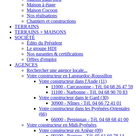
Maison à étage
Maison Cocoon
Nos réalisations
Chantiers et constructions
TERRAINS
TERRAINS + MAISONS
SOCIÉTÉ
Édito du Président
Le groupe HDI
Nos garanties & certifications
Offres d'emploi
AGENCES
Rechercher une agence locale...
Votre constructeur en Languedoc-Roussillon
Votre constructeur dans l'Aude (11)
11000 - Carcassonne - Tél. 04 68 26 47 59
11100 - Narbonne - Tél. 04 68 90 70 83
Votre constructeur dans le Gard (30)
30900 - Nîmes - Tél. 04 66 72 41 01
Votre constructeur dans les Pyrénées-Orientales
(66)
66000 - Perpignan - Tél. 04 68 68 41 00
Votre constructeur en Midi-Pyrénées
Votre constructeur en Ariège (09)
09100 - Pamiers - Tél. 05 61 60 78 14