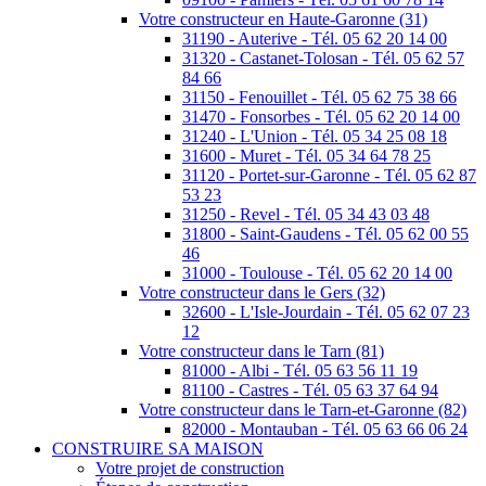
Votre constructeur en Haute-Garonne (31)
31190 - Auterive - Tél. 05 62 20 14 00
31320 - Castanet-Tolosan - Tél. 05 62 57
84 66
31150 - Fenouillet - Tél. 05 62 75 38 66
31470 - Fonsorbes - Tél. 05 62 20 14 00
31240 - L'Union - Tél. 05 34 25 08 18
31600 - Muret - Tél. 05 34 64 78 25
31120 - Portet-sur-Garonne - Tél. 05 62 87
53 23
31250 - Revel - Tél. 05 34 43 03 48
31800 - Saint-Gaudens - Tél. 05 62 00 55
46
31000 - Toulouse - Tél. 05 62 20 14 00
Votre constructeur dans le Gers (32)
32600 - L'Isle-Jourdain - Tél. 05 62 07 23
12
Votre constructeur dans le Tarn (81)
81000 - Albi - Tél. 05 63 56 11 19
81100 - Castres - Tél. 05 63 37 64 94
Votre constructeur dans le Tarn-et-Garonne (82)
82000 - Montauban - Tél. 05 63 66 06 24
CONSTRUIRE SA MAISON
Votre projet de construction