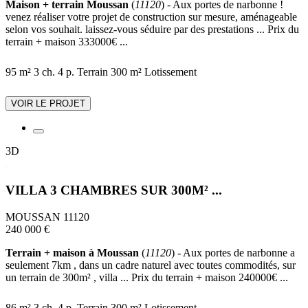
Maison + terrain Moussan
(
11120
) - Aux portes de narbonne !
venez réaliser votre projet de construction sur mesure, aménageable
selon vos souhait. laissez-vous séduire par des prestations ... Prix du
terrain + maison 333000€ ...
95 m²
3 ch.
4 p.
Terrain 300 m²
Lotissement
VOIR LE PROJET
3D
VILLA 3 CHAMBRES SUR 300M² ...
MOUSSAN 11120
240 000 €
Terrain + maison à Moussan
(
11120
) - Aux portes de narbonne a
seulement 7km , dans un cadre naturel avec toutes commodités, sur
un terrain de 300m² , villa ... Prix du terrain + maison 240000€ ...
86 m²
3 ch.
4 p.
Terrain 300 m²
Lotissement