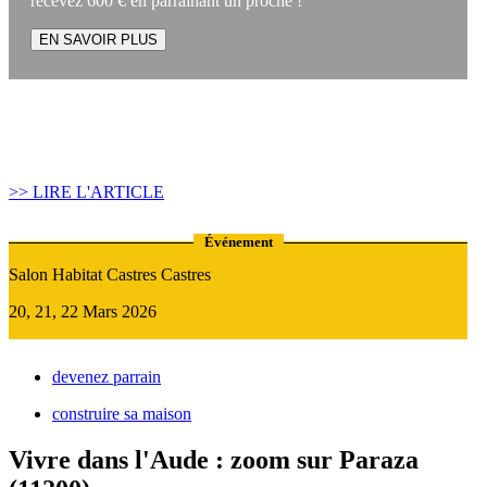
recevez 600 € en parrainant un proche !
EN SAVOIR PLUS
Article construire sa maison :
Quand recourir au Prêt Relais ?
>> LIRE L'ARTICLE
Événement
Salon Habitat Castres Castres
20, 21, 22 Mars 2026
devenez parrain
construire sa maison
Vivre dans l'Aude : zoom sur Paraza