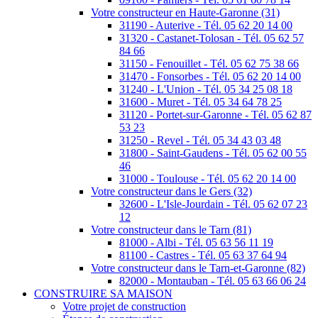
Votre constructeur en Haute-Garonne (31)
31190 - Auterive - Tél. 05 62 20 14 00
31320 - Castanet-Tolosan - Tél. 05 62 57
84 66
31150 - Fenouillet - Tél. 05 62 75 38 66
31470 - Fonsorbes - Tél. 05 62 20 14 00
31240 - L'Union - Tél. 05 34 25 08 18
31600 - Muret - Tél. 05 34 64 78 25
31120 - Portet-sur-Garonne - Tél. 05 62 87
53 23
31250 - Revel - Tél. 05 34 43 03 48
31800 - Saint-Gaudens - Tél. 05 62 00 55
46
31000 - Toulouse - Tél. 05 62 20 14 00
Votre constructeur dans le Gers (32)
32600 - L'Isle-Jourdain - Tél. 05 62 07 23
12
Votre constructeur dans le Tarn (81)
81000 - Albi - Tél. 05 63 56 11 19
81100 - Castres - Tél. 05 63 37 64 94
Votre constructeur dans le Tarn-et-Garonne (82)
82000 - Montauban - Tél. 05 63 66 06 24
CONSTRUIRE SA MAISON
Votre projet de construction