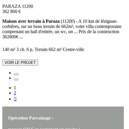
PARAZA 11200
362 800 €
Maison avec terrain à Paraza
(
11200
) - A 10 km de lézignan-
corbières, sur un beau terrain de 662m², votre villa contemporaine
comprenant un hall d'entrée, un wc, un ... Prix de la construction
362800€ ...
140 m²
3 ch.
6 p.
Terrain 662 m²
Centre-ville
VOIR LE PROJET
1
2

Opération Parrainage :