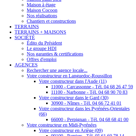
Maison à étage
Maison Cocoon
Nos réalisations
Chantiers et constructions
TERRAINS
TERRAINS + MAISONS
SOCIÉTÉ
Édito du Président
Le groupe HDI
Nos garanties & certifications
Offres d'emploi
AGENCES
Rechercher une agence locale...
Votre constructeur en Languedoc-Roussillon
Votre constructeur dans l'Aude (11)
11000 - Carcassonne - Tél. 04 68 26 47 59
11100 - Narbonne - Tél. 04 68 90 70 83
Votre constructeur dans le Gard (30)
30900 - Nîmes - Tél. 04 66 72 41 01
Votre constructeur dans les Pyrénées-Orientales
(66)
66000 - Perpignan - Tél. 04 68 68 41 00
Votre constructeur en Midi-Pyrénées
Votre constructeur en Ariège (09)
09100 - Pamiers - Tél. 05 61 60 78 14