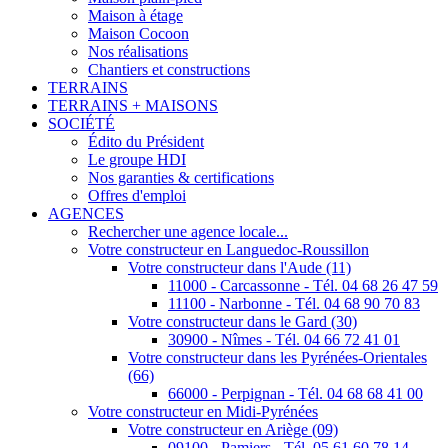
Maison à étage
Maison Cocoon
Nos réalisations
Chantiers et constructions
TERRAINS
TERRAINS + MAISONS
SOCIÉTÉ
Édito du Président
Le groupe HDI
Nos garanties & certifications
Offres d'emploi
AGENCES
Rechercher une agence locale...
Votre constructeur en Languedoc-Roussillon
Votre constructeur dans l'Aude (11)
11000 - Carcassonne - Tél. 04 68 26 47 59
11100 - Narbonne - Tél. 04 68 90 70 83
Votre constructeur dans le Gard (30)
30900 - Nîmes - Tél. 04 66 72 41 01
Votre constructeur dans les Pyrénées-Orientales
(66)
66000 - Perpignan - Tél. 04 68 68 41 00
Votre constructeur en Midi-Pyrénées
Votre constructeur en Ariège (09)
09100 - Pamiers - Tél. 05 61 60 78 14