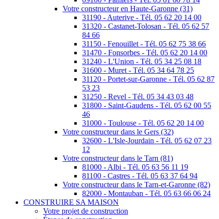
Votre constructeur en Haute-Garonne (31)
31190 - Auterive - Tél. 05 62 20 14 00
31320 - Castanet-Tolosan - Tél. 05 62 57
84 66
31150 - Fenouillet - Tél. 05 62 75 38 66
31470 - Fonsorbes - Tél. 05 62 20 14 00
31240 - L'Union - Tél. 05 34 25 08 18
31600 - Muret - Tél. 05 34 64 78 25
31120 - Portet-sur-Garonne - Tél. 05 62 87
53 23
31250 - Revel - Tél. 05 34 43 03 48
31800 - Saint-Gaudens - Tél. 05 62 00 55
46
31000 - Toulouse - Tél. 05 62 20 14 00
Votre constructeur dans le Gers (32)
32600 - L'Isle-Jourdain - Tél. 05 62 07 23
12
Votre constructeur dans le Tarn (81)
81000 - Albi - Tél. 05 63 56 11 19
81100 - Castres - Tél. 05 63 37 64 94
Votre constructeur dans le Tarn-et-Garonne (82)
82000 - Montauban - Tél. 05 63 66 06 24
CONSTRUIRE SA MAISON
Votre projet de construction