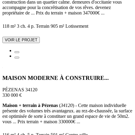
construction dans un quartier calme. demeures d'occitanie vous
accompagne pour la concrétisation de vos rêves. devenez
propriétaire de ... Prix du terrain + maison 347000€ ...
118 m²
3 ch.
4 p.
Terrain 905 m²
Lotissement
VOIR LE PROJET
MAISON MODERNE À CONSTRUIRE...
PÉZENAS 34120
330 000 €
Maison + terrain à Pézenas
(
34120
) - Cette maison individuelle
présente des volumes très avantageux. au rez-de-chaussée, la surface
est optimisée de sorte à constituer un grand espace de vie de 50m2.
vous ... Prix terrain + maison 330000€ ...
116 m²
4 ch.
5 p.
Terrain 501 m²
Centre-ville