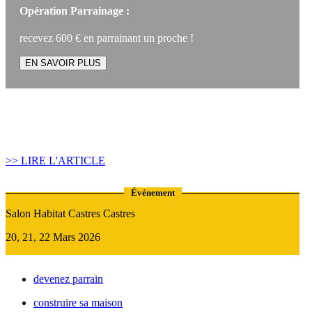
Opération Parrainage :
recevez 600 € en parrainant un proche !
EN SAVOIR PLUS
Article construire sa maison :
Quand recourir au Prêt Relais ?
>> LIRE L'ARTICLE
Événement
Salon Habitat Castres Castres
20, 21, 22 Mars 2026
devenez parrain
construire sa maison