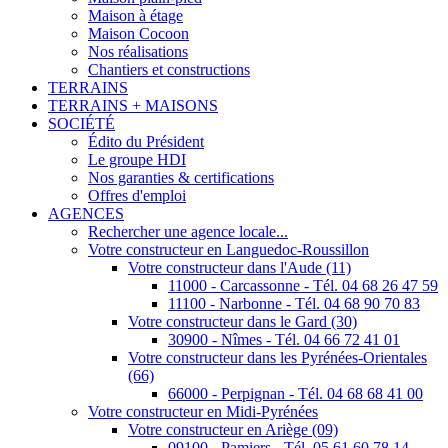
Maison à étage
Maison Cocoon
Nos réalisations
Chantiers et constructions
TERRAINS
TERRAINS + MAISONS
SOCIÉTÉ
Édito du Président
Le groupe HDI
Nos garanties & certifications
Offres d'emploi
AGENCES
Rechercher une agence locale...
Votre constructeur en Languedoc-Roussillon
Votre constructeur dans l'Aude (11)
11000 - Carcassonne - Tél. 04 68 26 47 59
11100 - Narbonne - Tél. 04 68 90 70 83
Votre constructeur dans le Gard (30)
30900 - Nîmes - Tél. 04 66 72 41 01
Votre constructeur dans les Pyrénées-Orientales
(66)
66000 - Perpignan - Tél. 04 68 68 41 00
Votre constructeur en Midi-Pyrénées
Votre constructeur en Ariège (09)
09100 - Pamiers - Tél. 05 61 60 78 14