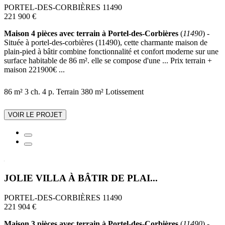
PORTEL-DES-CORBIÈRES 11490
221 900 €
Maison 4 pièces avec terrain à Portel-des-Corbières
(
11490
) -
Située à portel-des-corbières (11490), cette charmante maison de
plain-pied à bâtir combine fonctionnalité et confort moderne sur une
surface habitable de 86 m². elle se compose d'une ... Prix terrain +
maison 221900€ ...
86 m²
3 ch.
4 p.
Terrain 380 m²
Lotissement
VOIR LE PROJET
JOLIE VILLA À BÂTIR DE PLAI...
PORTEL-DES-CORBIÈRES 11490
221 904 €
Maison 3 pièces avec terrain à Portel-des-Corbières
(
11490
) -