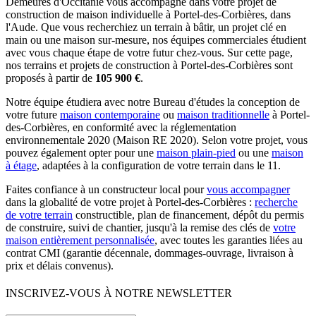
Demeures d'Occitanie vous accompagne dans votre projet de
construction de maison individuelle à Portel-des-Corbières, dans
l'Aude. Que vous recherchiez un terrain à bâtir, un projet clé en
main ou une maison sur-mesure, nos équipes commerciales étudient
avec vous chaque étape de votre futur chez-vous. Sur cette page,
nos terrains et projets de construction à Portel-des-Corbières sont
proposés à partir de
105 900 €
.
Notre équipe étudiera avec notre Bureau d'études la conception de
votre future
maison contemporaine
ou
maison traditionnelle
à Portel-
des-Corbières, en conformité avec la réglementation
environnementale 2020 (Maison RE 2020). Selon votre projet, vous
pouvez également opter pour une
maison plain-pied
ou une
maison
à étage
, adaptées à la configuration de votre terrain dans le 11.
Faites confiance à un constructeur local pour
vous accompagner
dans la globalité de votre projet à Portel-des-Corbières :
recherche
de votre terrain
constructible, plan de financement, dépôt du permis
de construire, suivi de chantier, jusqu'à la remise des clés de
votre
maison entièrement personnalisée
, avec toutes les garanties liées au
contrat CMI (garantie décennale, dommages-ouvrage, livraison à
prix et délais convenus).
INSCRIVEZ-VOUS À NOTRE NEWSLETTER