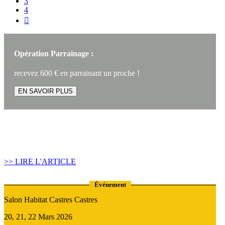
3
4

Opération Parrainage :
recevez 600 € en parrainant un proche !
EN SAVOIR PLUS
Article construire sa maison :
Quand recourir au Prêt Relais ?
>> LIRE L'ARTICLE
Événement
Salon Habitat Castres Castres
20, 21, 22 Mars 2026