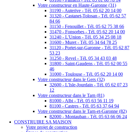
Votre constructeur en Haute-Garonne (31)
31190 - Auterive - Tél. 05 62 20 14 00
31320 - Castanet-Tolosan - Tél. 05 62 57
84 66
31150 - Fenouillet - Tél. 05 62 75 38 66
31470 - Fonsorbes - Tél. 05 62 20 14 00
31240 - L'Union - Tél. 05 34 25 08 18
31600 - Muret - Tél. 05 34 64 78 25
31120 - Portet-sur-Garonne - Tél. 05 62 87
53 23
31250 - Revel - Tél. 05 34 43 03 48
31800 - Saint-Gaudens - Tél. 05 62 00 55
46
31000 - Toulouse - Tél. 05 62 20 14 00
Votre constructeur dans le Gers (32)
32600 - L'Isle-Jourdain - Tél. 05 62 07 23
12
Votre constructeur dans le Tarn (81)
81000 - Albi - Tél. 05 63 56 11 19
81100 - Castres - Tél. 05 63 37 64 94
Votre constructeur dans le Tarn-et-Garonne (82)
82000 - Montauban - Tél. 05 63 66 06 24
CONSTRUIRE SA MAISON
Votre projet de construction