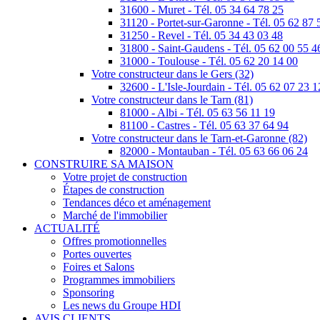
31600 - Muret - Tél. 05 34 64 78 25
31120 - Portet-sur-Garonne - Tél. 05 62 87 
31250 - Revel - Tél. 05 34 43 03 48
31800 - Saint-Gaudens - Tél. 05 62 00 55 4
31000 - Toulouse - Tél. 05 62 20 14 00
Votre constructeur dans le Gers (32)
32600 - L'Isle-Jourdain - Tél. 05 62 07 23 1
Votre constructeur dans le Tarn (81)
81000 - Albi - Tél. 05 63 56 11 19
81100 - Castres - Tél. 05 63 37 64 94
Votre constructeur dans le Tarn-et-Garonne (82)
82000 - Montauban - Tél. 05 63 66 06 24
CONSTRUIRE SA MAISON
Votre projet de construction
Étapes de construction
Tendances déco et aménagement
Marché de l'immobilier
ACTUALITÉ
Offres promotionnelles
Portes ouvertes
Foires et Salons
Programmes immobiliers
Sponsoring
Les news du Groupe HDI
AVIS CLIENTS