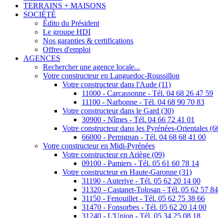
TERRAINS + MAISONS
SOCIÉTÉ
Édito du Président
Le groupe HDI
Nos garanties & certifications
Offres d'emploi
AGENCES
Rechercher une agence locale...
Votre constructeur en Languedoc-Roussillon
Votre constructeur dans l'Aude (11)
11000 - Carcassonne - Tél. 04 68 26 47 59
11100 - Narbonne - Tél. 04 68 90 70 83
Votre constructeur dans le Gard (30)
30900 - Nîmes - Tél. 04 66 72 41 01
Votre constructeur dans les Pyrénées-Orientales (6
66000 - Perpignan - Tél. 04 68 68 41 00
Votre constructeur en Midi-Pyrénées
Votre constructeur en Ariège (09)
09100 - Pamiers - Tél. 05 61 60 78 14
Votre constructeur en Haute-Garonne (31)
31190 - Auterive - Tél. 05 62 20 14 00
31320 - Castanet-Tolosan - Tél. 05 62 57 8
31150 - Fenouillet - Tél. 05 62 75 38 66
31470 - Fonsorbes - Tél. 05 62 20 14 00
31240 - L'Union - Tél. 05 34 25 08 18