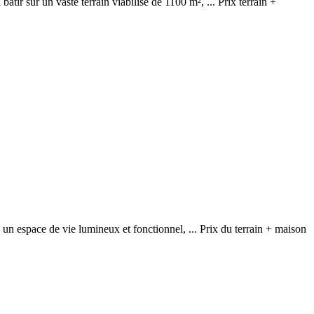
âtir sur un vaste terrain viabilisé de 1100 m², ... Prix terrain +
un espace de vie lumineux et fonctionnel, ... Prix du terrain + maison