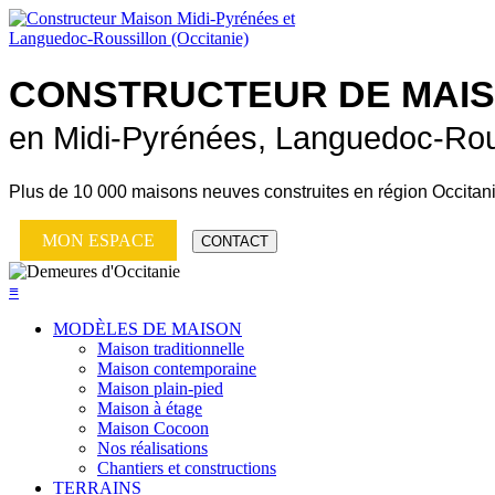
CONSTRUCTEUR DE
MAI
en Midi-Pyrénées, Languedoc-Rou
Plus de
10 000 maisons neuves
construites en région Occitan
MON ESPACE
CONTACT
≡
MODÈLES DE MAISON
Maison traditionnelle
Maison contemporaine
Maison plain-pied
Maison à étage
Maison Cocoon
Nos réalisations
Chantiers et constructions
TERRAINS