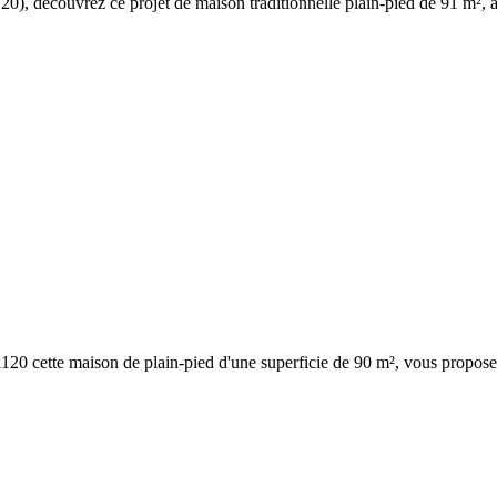
20), découvrez ce projet de maison traditionnelle plain-pied de 91 m², à b
120 cette maison de plain-pied d'une superficie de 90 m², vous propose 