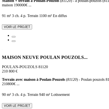
Maison + terrain à Poulan-Pouzols
(
81120
) - à poulan-pouzols (811
maison 190000€ ...
91 m²
3 ch.
4 p.
Terrain 1100 m²
En diffus
VOIR LE PROJET
MAISON NEUVE POULAN POUZOLS...
POULAN-POUZOLS 81120
210 800 €
Terrain avec maison à Poulan-Pouzols
(
81120
) - Poulan pouzols 81
210800€ ...
90 m²
3 ch.
4 p.
Terrain 940 m²
Lotissement
VOIR LE PROJET