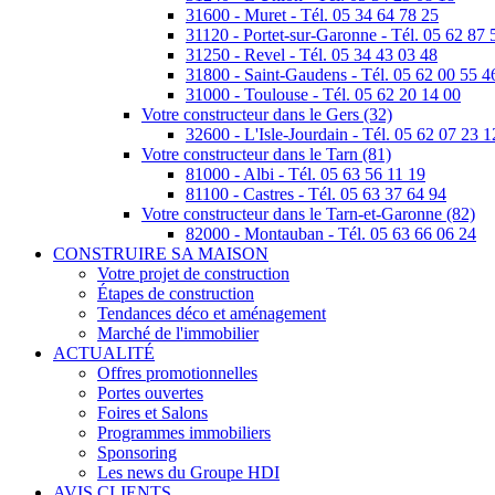
31600 - Muret - Tél. 05 34 64 78 25
31120 - Portet-sur-Garonne - Tél. 05 62 87 
31250 - Revel - Tél. 05 34 43 03 48
31800 - Saint-Gaudens - Tél. 05 62 00 55 4
31000 - Toulouse - Tél. 05 62 20 14 00
Votre constructeur dans le Gers (32)
32600 - L'Isle-Jourdain - Tél. 05 62 07 23 1
Votre constructeur dans le Tarn (81)
81000 - Albi - Tél. 05 63 56 11 19
81100 - Castres - Tél. 05 63 37 64 94
Votre constructeur dans le Tarn-et-Garonne (82)
82000 - Montauban - Tél. 05 63 66 06 24
CONSTRUIRE SA MAISON
Votre projet de construction
Étapes de construction
Tendances déco et aménagement
Marché de l'immobilier
ACTUALITÉ
Offres promotionnelles
Portes ouvertes
Foires et Salons
Programmes immobiliers
Sponsoring
Les news du Groupe HDI
AVIS CLIENTS