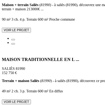
Maison + terrain Saliès
(
81990
) - à saliès (81990), découvrez une m
terrain + maison 213000€ ...
90 m²
3 ch.
4 p.
Terrain 600 m²
Proche commune
VOIR LE PROJET
MAISON TRADITIONNELLE EN L ...
SALIÈS 81990
152 750 €
Terrain + maison Saliès
(
81990
) - à saliès (81990), découvrez ce pro
49 m²
2 ch.
3 p.
Terrain 600 m²
En diffus
VOIR LE PROJET