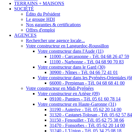
TERRAINS + MAISONS
SOCIÉTÉ
Édito du Président
Le groupe HDI
Nos garanties & certifications
Offres d'emploi
AGENCES
Rechercher une agence locale...
Votre constructeur en Languedoc-Roussillon
Votre constructeur dans l'Aude (11)
11000 - Carcassonne - Tél. 04 68 26 47 59
11100 - Narbonne - Tél. 04 68 90 70 83
Votre constructeur dans le Gard (30)
30900 - Nîmes - Tél. 04 66 72 41 01
Votre constructeur dans les Pyrénées-Orientales (6
66000 - Perpignan - Tél. 04 68 68 41 00
Votre constructeur en Midi-Pyrénées
Votre constructeur en Ariège (09)
09100 - Pamiers - Tél. 05 61 60 78 14
Votre constructeur en Haute-Garonne (31)
31190 - Auterive - Tél. 05 62 20 14 00
31320 - Castanet-Tolosan - Tél. 05 62 57 8
31150 - Fenouillet - Tél. 05 62 75 38 66
31470 - Fonsorbes - Tél. 05 62 20 14 00
31240 - L'Union - Tél. 05 34 25 08 18