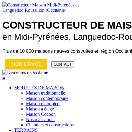
CONSTRUCTEUR DE
MAI
en Midi-Pyrénées, Languedoc-Rou
Plus de
10 000 maisons neuves
construites en région Occitan
MON ESPACE
CONTACT
≡
MODÈLES DE MAISON
Maison traditionnelle
Maison contemporaine
Maison plain-pied
Maison à étage
Maison Cocoon
Nos réalisations
Chantiers et constructions
TERRAINS