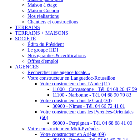
Maison à étage
Maison Cocoon
Nos réalisations
Chantiers et constructions
TERRAINS
TERRAINS + MAISONS
SOCIÉTÉ
Édito du Président
Le groupe HDI
Nos garanties & certifications
Offres d'emploi
AGENCES
Rechercher une agence locale...
Votre constructeur en Languedoc-Roussillon
Votre constructeur dans l'Aude (11)
11000 - Carcassonne - Tél. 04 68 26 47 59
11100 - Narbonne - Tél. 04 68 90 70 83
Votre constructeur dans le Gard (30)
30900 - Nîmes - Tél. 04 66 72 41 01
Votre constructeur dans les Pyrénées-Orientales
(66)
66000 - Perpignan - Tél. 04 68 68 41 00
Votre constructeur en Midi-Pyrénées
Votre constructeur en Ariège (09)
09100 - Pamiers - Tél. 05 61 60 78 14