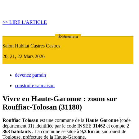
Quand recourir au Prêt Relais ?
>> LIRE L'ARTICLE
Événement
Salon Habitat Castres Castres
20, 21, 22 Mars 2026
devenez parrain
construire sa maison
Vivre en Haute-Garonne : zoom sur
Rouffiac-Tolosan (31180)
Rouffiac-Tolosan
est une commune de la
Haute-Garonne
(code
département 31) identifiée par le code INSEE
31462
et compte
2
363 habitants
. La commune se situe à
9,3 km
au sud-ouest de
Toulouse, préfecture de la Haute-Garonne.