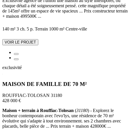
Exclusivité agence de l'union une maison au style intemporel, où
chaque détail a été soigneusement pensé. cette magnifique propriété
de 145m² offre un espace de vie spacieux ... Prix constructeur terrain
+ maison 499500€ ...
140 m²
3 ch.
5 p.
Terrain 1000 m²
Centre-ville
VOIR LE PROJET
exclusivité
MAISON DE FAMILLE DE 70 M²
ROUFFIAC-TOLOSAN 31180
428 000 €
Maison + terrain à Rouffiac-Tolosan
(
31180
) - Explorez le
bonheur contemporain avec l'evo'lys, une résidence de 70 m²
évolutive qui s'adapte à tout environnement. ses 2 chambres avec
placards, belle pièce de ... Prix terrain + maison 428000€ ...