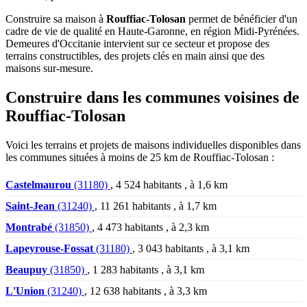
Construire sa maison à
Rouffiac-Tolosan
permet de bénéficier d'un
cadre de vie de qualité en Haute-Garonne, en région Midi-Pyrénées.
Demeures d'Occitanie intervient sur ce secteur et propose des
terrains constructibles, des projets clés en main ainsi que des
maisons sur-mesure.
Construire dans les communes voisines de
Rouffiac-Tolosan
Voici les terrains et projets de maisons individuelles disponibles dans
les communes situées à moins de 25 km de Rouffiac-Tolosan :
Castelmaurou
(31180)
, 4 524 habitants , à 1,6 km
Saint-Jean
(31240)
, 11 261 habitants , à 1,7 km
Montrabé
(31850)
, 4 473 habitants , à 2,3 km
Lapeyrouse-Fossat
(31180)
, 3 043 habitants , à 3,1 km
Beaupuy
(31850)
, 1 283 habitants , à 3,1 km
L'Union
(31240)
, 12 638 habitants , à 3,3 km