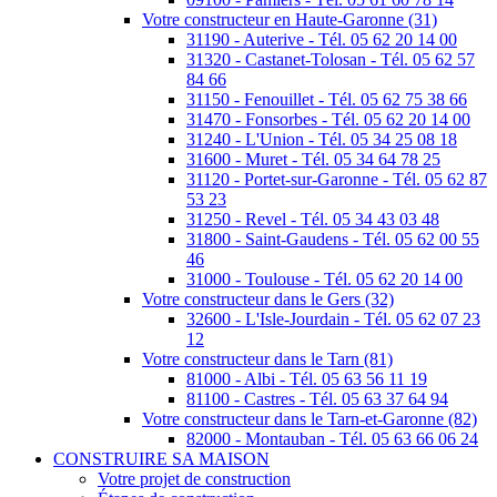
Votre constructeur en Haute-Garonne (31)
31190 - Auterive - Tél. 05 62 20 14 00
31320 - Castanet-Tolosan - Tél. 05 62 57
84 66
31150 - Fenouillet - Tél. 05 62 75 38 66
31470 - Fonsorbes - Tél. 05 62 20 14 00
31240 - L'Union - Tél. 05 34 25 08 18
31600 - Muret - Tél. 05 34 64 78 25
31120 - Portet-sur-Garonne - Tél. 05 62 87
53 23
31250 - Revel - Tél. 05 34 43 03 48
31800 - Saint-Gaudens - Tél. 05 62 00 55
46
31000 - Toulouse - Tél. 05 62 20 14 00
Votre constructeur dans le Gers (32)
32600 - L'Isle-Jourdain - Tél. 05 62 07 23
12
Votre constructeur dans le Tarn (81)
81000 - Albi - Tél. 05 63 56 11 19
81100 - Castres - Tél. 05 63 37 64 94
Votre constructeur dans le Tarn-et-Garonne (82)
82000 - Montauban - Tél. 05 63 66 06 24
CONSTRUIRE SA MAISON
Votre projet de construction