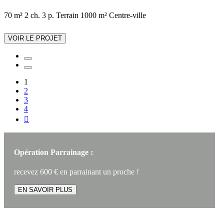
70 m²
2 ch.
3 p.
Terrain 1000 m²
Centre-ville
VOIR LE PROJET
1
2
3
4

Opération Parrainage :
recevez 600 € en parrainant un proche !
EN SAVOIR PLUS
Article construire sa maison :