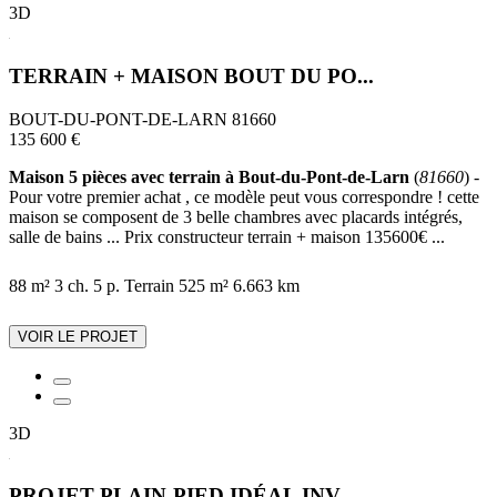
3D
TERRAIN + MAISON BOUT DU PO...
BOUT-DU-PONT-DE-LARN 81660
135 600 €
Maison 5 pièces avec terrain à Bout-du-Pont-de-Larn
(
81660
) -
Pour votre premier achat , ce modèle peut vous correspondre ! cette
maison se composent de 3 belle chambres avec placards intégrés,
salle de bains ... Prix constructeur terrain + maison 135600€ ...
88 m²
3 ch.
5 p.
Terrain 525 m²
6.663 km
VOIR LE PROJET
3D
PROJET PLAIN-PIED IDÉAL INV...