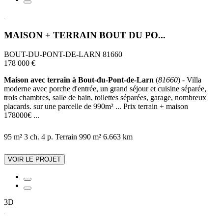
MAISON + TERRAIN BOUT DU PO...
BOUT-DU-PONT-DE-LARN 81660
178 000 €
Maison avec terrain à Bout-du-Pont-de-Larn
(
81660
) - Villa
moderne avec porche d'entrée, un grand séjour et cuisine séparée,
trois chambres, salle de bain, toilettes séparées, garage, nombreux
placards. sur une parcelle de 990m² ... Prix terrain + maison
178000€ ...
95 m²
3 ch.
4 p.
Terrain 990 m²
6.663 km
VOIR LE PROJET
3D