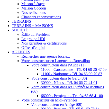
Maison à étage
Maison Cocoon
Nos réalisations
Chantiers et constructions
TERRAINS
TERRAINS + MAISONS
SOCIÉTÉ
Édito du Président
Le groupe HDI
Nos garanties & certifications
Offres d'emploi
AGENCES
Rechercher une agence locale...
Votre constructeur en Languedoc-Roussillon
Votre constructeur dans l'Aude (11)
11000 - Carcassonne - Tél. 04 68 26 47 59
11100 - Narbonne - Tél. 04 68 90 70 83
Votre constructeur dans le Gard (30)
30900 - Nîmes - Tél. 04 66 72 41 01
Votre constructeur dans les Pyrénées-Orientales
(66)
66000 - Perpignan - Tél. 04 68 68 41 00
Votre constructeur en Midi-Pyrénées
Votre constructeur en Ariège (09)
09100 - Pamiers - Tél. 05 61 60 78 14