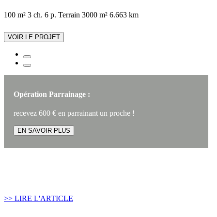
100 m²
3 ch.
6 p.
Terrain 3000 m²
6.663 km
VOIR LE PROJET
Opération Parrainage :
recevez 600 € en parrainant un proche !
EN SAVOIR PLUS
Article construire sa maison :
Quand recourir au Prêt Relais ?
>> LIRE L'ARTICLE