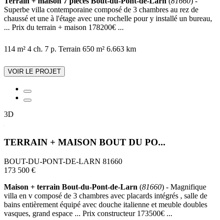
Terrain + maison 7 pièces Bout-du-Pont-de-Larn
(
81660
) -
Superbe villa contemporaine composé de 3 chambres au rez de
chaussé et une à l'étage avec une rochelle pour y installé un bureau,
... Prix du terrain + maison 178200€ ...
114 m²
4 ch.
7 p.
Terrain 650 m²
6.663 km
VOIR LE PROJET
3D
TERRAIN + MAISON BOUT DU PO...
BOUT-DU-PONT-DE-LARN 81660
173 500 €
Maison + terrain Bout-du-Pont-de-Larn
(
81660
) - Magnifique
villa en v composé de 3 chambres avec placards intégrés , salle de
bains entièrement équipé avec douche italienne et meuble doubles
vasques, grand espace ... Prix constructeur 173500€ ...