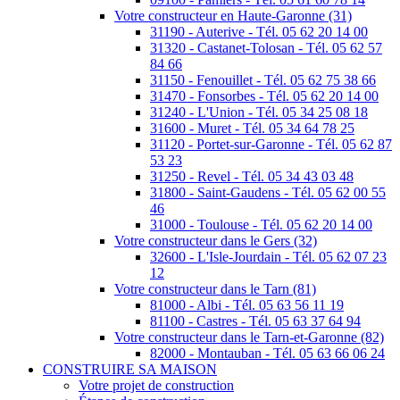
Votre constructeur en Haute-Garonne (31)
31190 - Auterive - Tél. 05 62 20 14 00
31320 - Castanet-Tolosan - Tél. 05 62 57
84 66
31150 - Fenouillet - Tél. 05 62 75 38 66
31470 - Fonsorbes - Tél. 05 62 20 14 00
31240 - L'Union - Tél. 05 34 25 08 18
31600 - Muret - Tél. 05 34 64 78 25
31120 - Portet-sur-Garonne - Tél. 05 62 87
53 23
31250 - Revel - Tél. 05 34 43 03 48
31800 - Saint-Gaudens - Tél. 05 62 00 55
46
31000 - Toulouse - Tél. 05 62 20 14 00
Votre constructeur dans le Gers (32)
32600 - L'Isle-Jourdain - Tél. 05 62 07 23
12
Votre constructeur dans le Tarn (81)
81000 - Albi - Tél. 05 63 56 11 19
81100 - Castres - Tél. 05 63 37 64 94
Votre constructeur dans le Tarn-et-Garonne (82)
82000 - Montauban - Tél. 05 63 66 06 24
CONSTRUIRE SA MAISON
Votre projet de construction