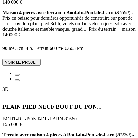
140 000 €
Maison 4 pièces avec terrain à Bout-du-Pont-de-Larn
(
81660
) -
Prix en baisse pour dernières opportunités de construire sur pont de
l'arn. pavillon plain pied 3chb, volets roulants electriques, sdb avec
douche italienne et meuble vasque, grand ... Prix du terrain + maison
140000€ ...
90 m²
3 ch.
4 p.
Terrain 600 m²
6.663 km
VOIR LE PROJET
3D
PLAIN PIED NEUF BOUT DU PON...
BOUT-DU-PONT-DE-LARN 81660
155 000 €
Terrain avec maison 4 pièces à Bout-du-Pont-de-Larn
(
81660
) -