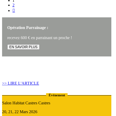
1
2

Opération Parrainage :
recevez 600 € en parrainant un proche !
EN SAVOIR PLUS
Article construire sa maison :
Quand recourir au Prêt Relais ?
>> LIRE L'ARTICLE
Événement
Salon Habitat Castres Castres
20, 21, 22 Mars 2026