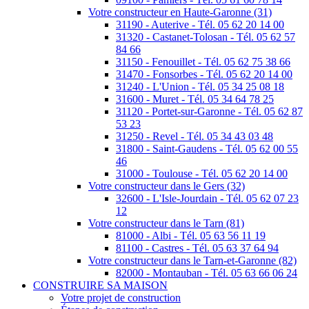
Votre constructeur en Haute-Garonne (31)
31190 - Auterive - Tél. 05 62 20 14 00
31320 - Castanet-Tolosan - Tél. 05 62 57
84 66
31150 - Fenouillet - Tél. 05 62 75 38 66
31470 - Fonsorbes - Tél. 05 62 20 14 00
31240 - L'Union - Tél. 05 34 25 08 18
31600 - Muret - Tél. 05 34 64 78 25
31120 - Portet-sur-Garonne - Tél. 05 62 87
53 23
31250 - Revel - Tél. 05 34 43 03 48
31800 - Saint-Gaudens - Tél. 05 62 00 55
46
31000 - Toulouse - Tél. 05 62 20 14 00
Votre constructeur dans le Gers (32)
32600 - L'Isle-Jourdain - Tél. 05 62 07 23
12
Votre constructeur dans le Tarn (81)
81000 - Albi - Tél. 05 63 56 11 19
81100 - Castres - Tél. 05 63 37 64 94
Votre constructeur dans le Tarn-et-Garonne (82)
82000 - Montauban - Tél. 05 63 66 06 24
CONSTRUIRE SA MAISON
Votre projet de construction