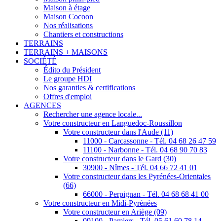
Maison à étage
Maison Cocoon
Nos réalisations
Chantiers et constructions
TERRAINS
TERRAINS + MAISONS
SOCIÉTÉ
Édito du Président
Le groupe HDI
Nos garanties & certifications
Offres d'emploi
AGENCES
Rechercher une agence locale...
Votre constructeur en Languedoc-Roussillon
Votre constructeur dans l'Aude (11)
11000 - Carcassonne - Tél. 04 68 26 47 59
11100 - Narbonne - Tél. 04 68 90 70 83
Votre constructeur dans le Gard (30)
30900 - Nîmes - Tél. 04 66 72 41 01
Votre constructeur dans les Pyrénées-Orientales
(66)
66000 - Perpignan - Tél. 04 68 68 41 00
Votre constructeur en Midi-Pyrénées
Votre constructeur en Ariège (09)
09100 - Pamiers - Tél. 05 61 60 78 14