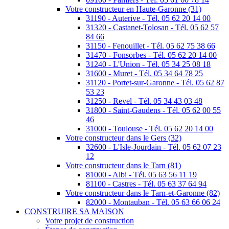
Votre constructeur en Haute-Garonne (31)
31190 - Auterive - Tél. 05 62 20 14 00
31320 - Castanet-Tolosan - Tél. 05 62 57
84 66
31150 - Fenouillet - Tél. 05 62 75 38 66
31470 - Fonsorbes - Tél. 05 62 20 14 00
31240 - L'Union - Tél. 05 34 25 08 18
31600 - Muret - Tél. 05 34 64 78 25
31120 - Portet-sur-Garonne - Tél. 05 62 87
53 23
31250 - Revel - Tél. 05 34 43 03 48
31800 - Saint-Gaudens - Tél. 05 62 00 55
46
31000 - Toulouse - Tél. 05 62 20 14 00
Votre constructeur dans le Gers (32)
32600 - L'Isle-Jourdain - Tél. 05 62 07 23
12
Votre constructeur dans le Tarn (81)
81000 - Albi - Tél. 05 63 56 11 19
81100 - Castres - Tél. 05 63 37 64 94
Votre constructeur dans le Tarn-et-Garonne (82)
82000 - Montauban - Tél. 05 63 66 06 24
CONSTRUIRE SA MAISON
Votre projet de construction