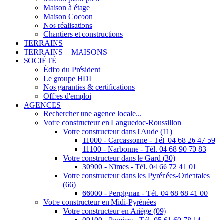
Maison à étage
Maison Cocoon
Nos réalisations
Chantiers et constructions
TERRAINS
TERRAINS + MAISONS
SOCIÉTÉ
Édito du Président
Le groupe HDI
Nos garanties & certifications
Offres d'emploi
AGENCES
Rechercher une agence locale...
Votre constructeur en Languedoc-Roussillon
Votre constructeur dans l'Aude (11)
11000 - Carcassonne - Tél. 04 68 26 47 59
11100 - Narbonne - Tél. 04 68 90 70 83
Votre constructeur dans le Gard (30)
30900 - Nîmes - Tél. 04 66 72 41 01
Votre constructeur dans les Pyrénées-Orientales
(66)
66000 - Perpignan - Tél. 04 68 68 41 00
Votre constructeur en Midi-Pyrénées
Votre constructeur en Ariège (09)
09100 - Pamiers - Tél. 05 61 60 78 14