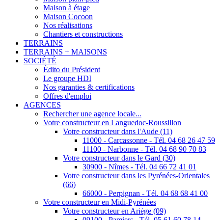
Maison à étage
Maison Cocoon
Nos réalisations
Chantiers et constructions
TERRAINS
TERRAINS + MAISONS
SOCIÉTÉ
Édito du Président
Le groupe HDI
Nos garanties & certifications
Offres d'emploi
AGENCES
Rechercher une agence locale...
Votre constructeur en Languedoc-Roussillon
Votre constructeur dans l'Aude (11)
11000 - Carcassonne - Tél. 04 68 26 47 59
11100 - Narbonne - Tél. 04 68 90 70 83
Votre constructeur dans le Gard (30)
30900 - Nîmes - Tél. 04 66 72 41 01
Votre constructeur dans les Pyrénées-Orientales
(66)
66000 - Perpignan - Tél. 04 68 68 41 00
Votre constructeur en Midi-Pyrénées
Votre constructeur en Ariège (09)
09100 - Pamiers - Tél. 05 61 60 78 14