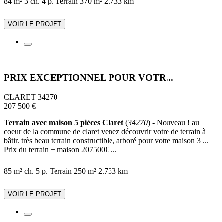
84 m²
3 ch.
4 p.
Terrain 370 m²
2.733 km
VOIR LE PROJET
PRIX EXCEPTIONNEL POUR VOTR...
CLARET 34270
207 500 €
Terrain avec maison 5 pièces Claret
(
34270
) - Nouveau ! au
coeur de la commune de claret venez découvrir votre de terrain à
bâtir. très beau terrain constructible, arboré pour votre maison 3 ...
Prix du terrain + maison 207500€ ...
85 m²
ch.
5 p.
Terrain 250 m²
2.733 km
VOIR LE PROJET