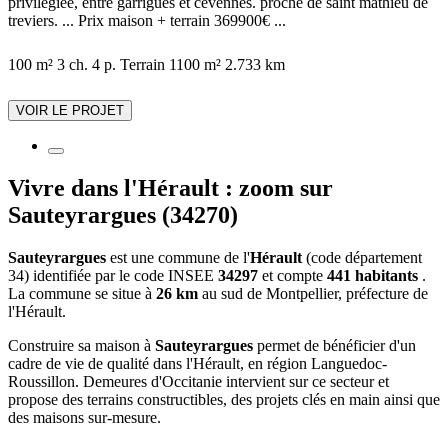
privilégiée, entre garrigues et cévennes. proche de saint mathieu de
treviers. ... Prix maison + terrain 369900€ ...
100 m²
3 ch.
4 p.
Terrain 1100 m²
2.733 km
VOIR LE PROJET
Vivre dans l'Hérault : zoom sur
Sauteyrargues (34270)
Sauteyrargues
est une commune de l'
Hérault
(code département
34) identifiée par le code INSEE
34297
et compte
441 habitants
.
La commune se situe à
26 km
au sud de Montpellier, préfecture de
l'Hérault.
Construire sa maison à
Sauteyrargues
permet de bénéficier d'un
cadre de vie de qualité dans l'Hérault, en région Languedoc-
Roussillon. Demeures d'Occitanie intervient sur ce secteur et
propose des terrains constructibles, des projets clés en main ainsi que
des maisons sur-mesure.