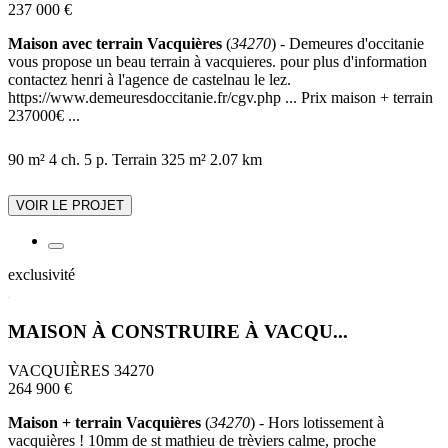
237 000 €
Maison avec terrain Vacquières
(
34270
) - Demeures d'occitanie
vous propose un beau terrain à vacquieres. pour plus d'information
contactez henri à l'agence de castelnau le lez.
https://www.demeuresdoccitanie.fr/cgv.php ... Prix maison + terrain
237000€ ...
90 m²
4 ch.
5 p.
Terrain 325 m²
2.07 km
VOIR LE PROJET
exclusivité
MAISON À CONSTRUIRE À VACQU...
VACQUIÈRES 34270
264 900 €
Maison + terrain Vacquières
(
34270
) - Hors lotissement à
vacquières ! 10mm de st mathieu de trèviers calme, proche