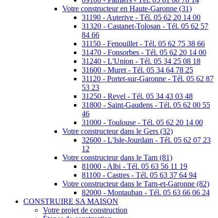
Votre constructeur en Haute-Garonne (31)
31190 - Auterive - Tél. 05 62 20 14 00
31320 - Castanet-Tolosan - Tél. 05 62 57
84 66
31150 - Fenouillet - Tél. 05 62 75 38 66
31470 - Fonsorbes - Tél. 05 62 20 14 00
31240 - L'Union - Tél. 05 34 25 08 18
31600 - Muret - Tél. 05 34 64 78 25
31120 - Portet-sur-Garonne - Tél. 05 62 87
53 23
31250 - Revel - Tél. 05 34 43 03 48
31800 - Saint-Gaudens - Tél. 05 62 00 55
46
31000 - Toulouse - Tél. 05 62 20 14 00
Votre constructeur dans le Gers (32)
32600 - L'Isle-Jourdain - Tél. 05 62 07 23
12
Votre constructeur dans le Tarn (81)
81000 - Albi - Tél. 05 63 56 11 19
81100 - Castres - Tél. 05 63 37 64 94
Votre constructeur dans le Tarn-et-Garonne (82)
82000 - Montauban - Tél. 05 63 66 06 24
CONSTRUIRE SA MAISON
Votre projet de construction