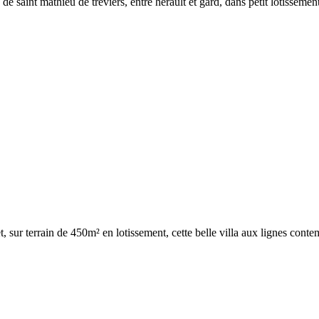
e saint mathieu de treviers, entre herault et gard, dans petit lotissement
t, sur terrain de 450m² en lotissement, cette belle villa aux lignes cont