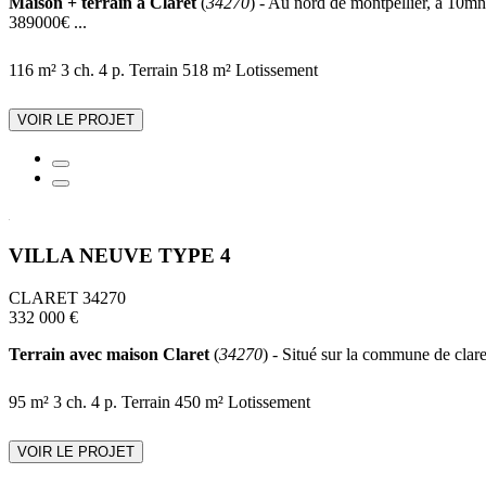
Maison + terrain à Claret
(
34270
) - Au nord de montpellier, à 10mn d
389000€ ...
116 m²
3 ch.
4 p.
Terrain 518 m²
Lotissement
VOIR LE PROJET
VILLA NEUVE TYPE 4
CLARET 34270
332 000 €
Terrain avec maison Claret
(
34270
) - Situé sur la commune de clare
95 m²
3 ch.
4 p.
Terrain 450 m²
Lotissement
VOIR LE PROJET