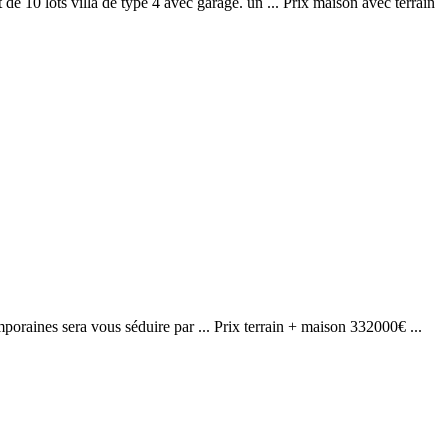
 de 10 lots villa de type 4 avec garage. un ... Prix maison avec terrain
emporaines sera vous séduire par ... Prix terrain + maison 332000€ ...