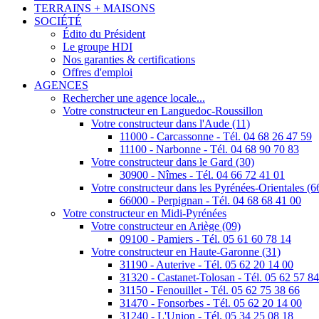
TERRAINS + MAISONS
SOCIÉTÉ
Édito du Président
Le groupe HDI
Nos garanties & certifications
Offres d'emploi
AGENCES
Rechercher une agence locale...
Votre constructeur en Languedoc-Roussillon
Votre constructeur dans l'Aude (11)
11000 - Carcassonne - Tél. 04 68 26 47 59
11100 - Narbonne - Tél. 04 68 90 70 83
Votre constructeur dans le Gard (30)
30900 - Nîmes - Tél. 04 66 72 41 01
Votre constructeur dans les Pyrénées-Orientales (6
66000 - Perpignan - Tél. 04 68 68 41 00
Votre constructeur en Midi-Pyrénées
Votre constructeur en Ariège (09)
09100 - Pamiers - Tél. 05 61 60 78 14
Votre constructeur en Haute-Garonne (31)
31190 - Auterive - Tél. 05 62 20 14 00
31320 - Castanet-Tolosan - Tél. 05 62 57 8
31150 - Fenouillet - Tél. 05 62 75 38 66
31470 - Fonsorbes - Tél. 05 62 20 14 00
31240 - L'Union - Tél. 05 34 25 08 18