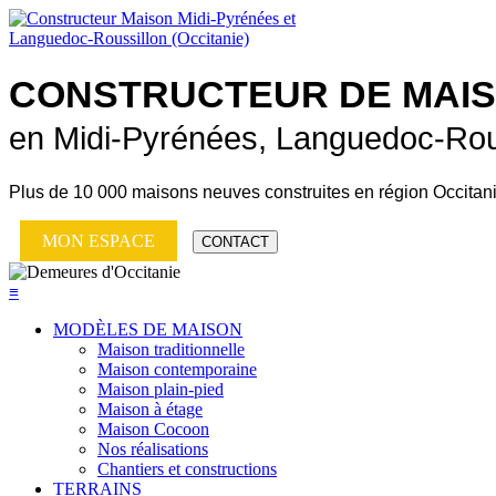
CONSTRUCTEUR DE
MAI
en Midi-Pyrénées, Languedoc-Rou
Plus de
10 000 maisons neuves
construites en région Occitan
MON ESPACE
CONTACT
≡
MODÈLES DE MAISON
Maison traditionnelle
Maison contemporaine
Maison plain-pied
Maison à étage
Maison Cocoon
Nos réalisations
Chantiers et constructions
TERRAINS