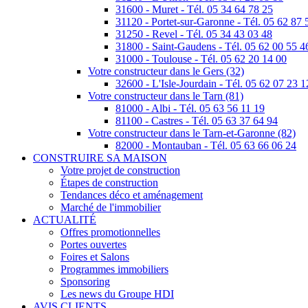
31600 - Muret - Tél. 05 34 64 78 25
31120 - Portet-sur-Garonne - Tél. 05 62 87 
31250 - Revel - Tél. 05 34 43 03 48
31800 - Saint-Gaudens - Tél. 05 62 00 55 4
31000 - Toulouse - Tél. 05 62 20 14 00
Votre constructeur dans le Gers (32)
32600 - L'Isle-Jourdain - Tél. 05 62 07 23 1
Votre constructeur dans le Tarn (81)
81000 - Albi - Tél. 05 63 56 11 19
81100 - Castres - Tél. 05 63 37 64 94
Votre constructeur dans le Tarn-et-Garonne (82)
82000 - Montauban - Tél. 05 63 66 06 24
CONSTRUIRE SA MAISON
Votre projet de construction
Étapes de construction
Tendances déco et aménagement
Marché de l'immobilier
ACTUALITÉ
Offres promotionnelles
Portes ouvertes
Foires et Salons
Programmes immobiliers
Sponsoring
Les news du Groupe HDI
AVIS CLIENTS