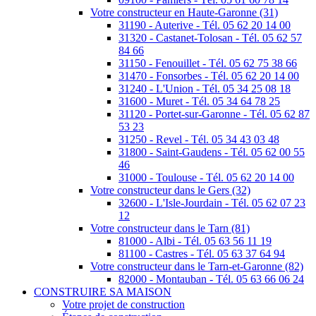
Votre constructeur en Haute-Garonne (31)
31190 - Auterive - Tél. 05 62 20 14 00
31320 - Castanet-Tolosan - Tél. 05 62 57
84 66
31150 - Fenouillet - Tél. 05 62 75 38 66
31470 - Fonsorbes - Tél. 05 62 20 14 00
31240 - L'Union - Tél. 05 34 25 08 18
31600 - Muret - Tél. 05 34 64 78 25
31120 - Portet-sur-Garonne - Tél. 05 62 87
53 23
31250 - Revel - Tél. 05 34 43 03 48
31800 - Saint-Gaudens - Tél. 05 62 00 55
46
31000 - Toulouse - Tél. 05 62 20 14 00
Votre constructeur dans le Gers (32)
32600 - L'Isle-Jourdain - Tél. 05 62 07 23
12
Votre constructeur dans le Tarn (81)
81000 - Albi - Tél. 05 63 56 11 19
81100 - Castres - Tél. 05 63 37 64 94
Votre constructeur dans le Tarn-et-Garonne (82)
82000 - Montauban - Tél. 05 63 66 06 24
CONSTRUIRE SA MAISON
Votre projet de construction