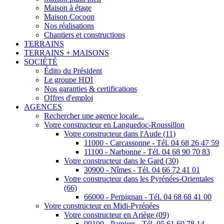
Maison à étage
Maison Cocoon
Nos réalisations
Chantiers et constructions
TERRAINS
TERRAINS + MAISONS
SOCIÉTÉ
Édito du Président
Le groupe HDI
Nos garanties & certifications
Offres d'emploi
AGENCES
Rechercher une agence locale...
Votre constructeur en Languedoc-Roussillon
Votre constructeur dans l'Aude (11)
11000 - Carcassonne - Tél. 04 68 26 47 59
11100 - Narbonne - Tél. 04 68 90 70 83
Votre constructeur dans le Gard (30)
30900 - Nîmes - Tél. 04 66 72 41 01
Votre constructeur dans les Pyrénées-Orientales
(66)
66000 - Perpignan - Tél. 04 68 68 41 00
Votre constructeur en Midi-Pyrénées
Votre constructeur en Ariège (09)
09100 - Pamiers - Tél. 05 61 60 78 14