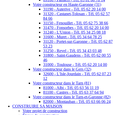
Votre constructeur en Haute-Garonne (31)
31190 - Auterive - Tél. 05 62 20 14 00
31320 - Castanet-Tolosan - Tél. 05 62 57
84 66
31150 - Fenouillet - Tél. 05 62 75 38 66
31470 - Fonsorbes - Tél. 05 62 20 14 00
31240 - L'Union - Tél. 05 34 25 08 18
31600 - Muret - Tél. 05 34 64 78 25
31120 - Portet-sur-Garonne - Tél. 05 62 87
53 23
31250 - Revel - Tél. 05 34 43 03 48
31800 - Saint-Gaudens - Tél. 05 62 00 55
46
31000 - Toulouse - Tél. 05 62 20 14 00
Votre constructeur dans le Gers (32)
32600 - L'Isle-Jourdain - Tél. 05 62 07 23
12
Votre constructeur dans le Tarn (81)
81000 - Albi - Tél. 05 63 56 11 19
81100 - Castres - Tél. 05 63 37 64 94
Votre constructeur dans le Tarn-et-Garonne (82)
82000 - Montauban - Tél. 05 63 66 06 24
CONSTRUIRE SA MAISON
Votre projet de construction