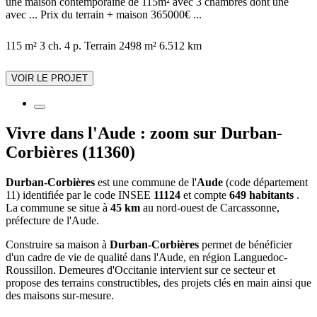
une maison contemporaine de 115m² avec 3 chambres dont une
avec ... Prix du terrain + maison 365000€ ...
115 m²
3 ch.
4 p.
Terrain 2498 m²
6.512 km
VOIR LE PROJET
Vivre dans l'Aude : zoom sur Durban-
Corbières (11360)
Durban-Corbières
est une commune de l'
Aude
(code département
11) identifiée par le code INSEE
11124
et compte
649 habitants
.
La commune se situe à
45 km
au nord-ouest de Carcassonne,
préfecture de l'Aude.
Construire sa maison à
Durban-Corbières
permet de bénéficier
d'un cadre de vie de qualité dans l'Aude, en région Languedoc-
Roussillon. Demeures d'Occitanie intervient sur ce secteur et
propose des terrains constructibles, des projets clés en main ainsi que
des maisons sur-mesure.