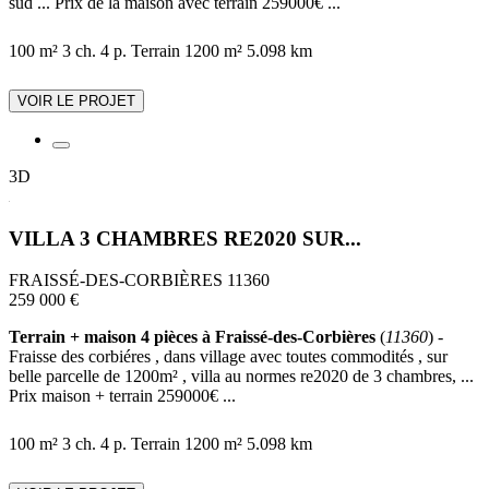
sud ... Prix de la maison avec terrain 259000€ ...
100 m²
3 ch.
4 p.
Terrain 1200 m²
5.098 km
VOIR LE PROJET
3D
VILLA 3 CHAMBRES RE2020 SUR...
FRAISSÉ-DES-CORBIÈRES 11360
259 000 €
Terrain + maison 4 pièces à Fraissé-des-Corbières
(
11360
) -
Fraisse des corbiéres , dans village avec toutes commodités , sur
belle parcelle de 1200m² , villa au normes re2020 de 3 chambres, ...
Prix maison + terrain 259000€ ...
100 m²
3 ch.
4 p.
Terrain 1200 m²
5.098 km