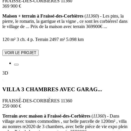
FRAISSÉ-DES-CORBIÈRES 11360
369 900 €
Maison + terrain à Fraissé-des-Corbières
(
11360
) - Les pins, la
pierre, le romarin, la garrigue et la vigne , ce sont les corbiéres! dans
le village de ... Prix de la maison avec terrain 369900€ ...
120 m²
3 ch.
4 p.
Terrain 2497 m²
5.098 km
VOIR LE PROJET
3D
VILLA 3 CHAMBRES AVEC GARAG...
FRAISSÉ-DES-CORBIÈRES 11360
259 000 €
Terrain avec maison à Fraissé-des-Corbières
(
11360
) - Dans
village avec toutes commodites , sur belle parcelle de 1200m² , villa
au nomres re2020 de 3 chambres, avec belle piéce de vie expo plein