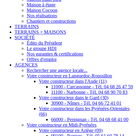
Maison à étage
Maison Cocoon
Nos réalisations
Chantiers et constructions
TERRAINS
TERRAINS + MAISONS
SOCIÉTÉ
Édito du Président
Le groupe HDI
Nos garanties & certifications
Offres d'emploi
AGENCES
Rechercher une agence locale...
Votre constructeur en Languedoc-Roussillon
Votre constructeur dans l'Aude (11)
11000 - Carcassonne - Tél. 04 68 26 47 59
11100 - Narbonne - Tél. 04 68 90 70 83
Votre constructeur dans le Gard (30)
30900 - Nîmes - Tél. 04 66 72 41 01
Votre constructeur dans les Pyrénées-Orientales
(66)
66000 - Perpignan - Tél. 04 68 68 41 00
Votre constructeur en Midi-Pyrénées
Votre constructeur en Ariège (09)
09100 - Pamiers - Tél. 05 61 60 78 14