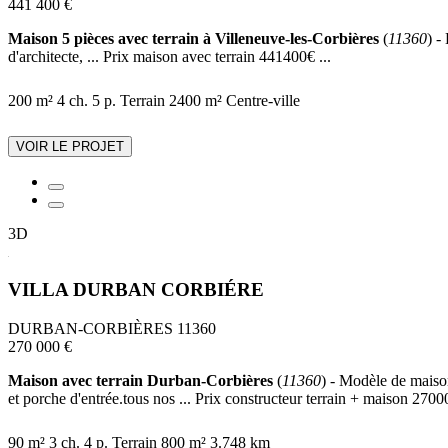
441 400 €
Maison 5 pièces avec terrain à Villeneuve-les-Corbières
(
11360
) -
d'architecte, ... Prix maison avec terrain 441400€ ...
200 m²
4 ch.
5 p.
Terrain 2400 m²
Centre-ville
VOIR LE PROJET
3D
VILLA DURBAN CORBIÉRE
DURBAN-CORBIÈRES 11360
270 000 €
Maison avec terrain Durban-Corbières
(
11360
) - Modèle de maison
et porche d'entrée.tous nos ... Prix constructeur terrain + maison 27000
90 m²
3 ch.
4 p.
Terrain 800 m²
3.748 km