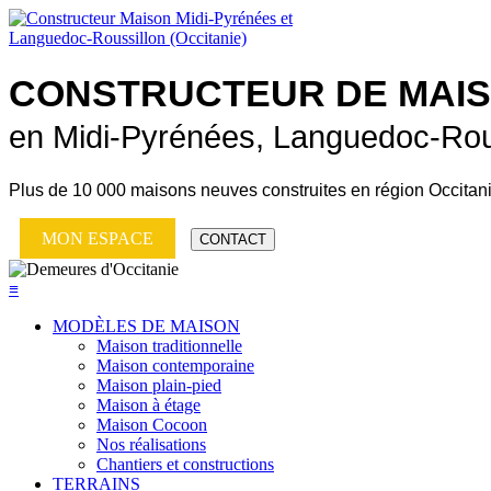
CONSTRUCTEUR DE
MAI
en Midi-Pyrénées, Languedoc-Rou
Plus de
10 000 maisons neuves
construites en région Occitan
MON ESPACE
CONTACT
≡
MODÈLES DE MAISON
Maison traditionnelle
Maison contemporaine
Maison plain-pied
Maison à étage
Maison Cocoon
Nos réalisations
Chantiers et constructions
TERRAINS