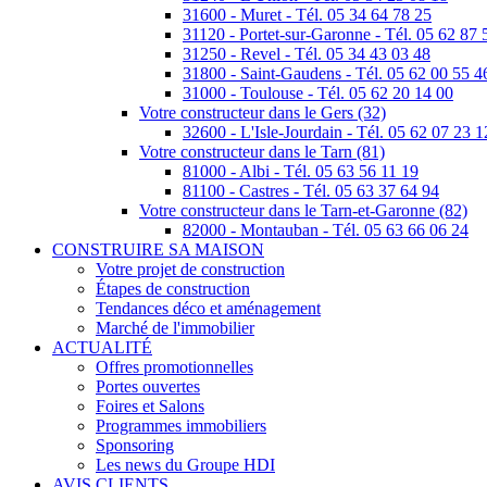
31600 - Muret - Tél. 05 34 64 78 25
31120 - Portet-sur-Garonne - Tél. 05 62 87 
31250 - Revel - Tél. 05 34 43 03 48
31800 - Saint-Gaudens - Tél. 05 62 00 55 4
31000 - Toulouse - Tél. 05 62 20 14 00
Votre constructeur dans le Gers (32)
32600 - L'Isle-Jourdain - Tél. 05 62 07 23 1
Votre constructeur dans le Tarn (81)
81000 - Albi - Tél. 05 63 56 11 19
81100 - Castres - Tél. 05 63 37 64 94
Votre constructeur dans le Tarn-et-Garonne (82)
82000 - Montauban - Tél. 05 63 66 06 24
CONSTRUIRE SA MAISON
Votre projet de construction
Étapes de construction
Tendances déco et aménagement
Marché de l'immobilier
ACTUALITÉ
Offres promotionnelles
Portes ouvertes
Foires et Salons
Programmes immobiliers
Sponsoring
Les news du Groupe HDI
AVIS CLIENTS