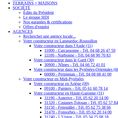
TERRAINS + MAISONS
SOCIÉTÉ
Édito du Président
Le groupe HDI
Nos garanties & certifications
Offres d'emploi
AGENCES
Rechercher une agence locale...
Votre constructeur en Languedoc-Roussillon
Votre constructeur dans l'Aude (11)
11000 - Carcassonne - Tél. 04 68 26 47 59
11100 - Narbonne - Tél. 04 68 90 70 83
Votre constructeur dans le Gard (30)
30900 - Nîmes - Tél. 04 66 72 41 01
Votre constructeur dans les Pyrénées-Orientales (6
66000 - Perpignan - Tél. 04 68 68 41 00
Votre constructeur en Midi-Pyrénées
Votre constructeur en Ariège (09)
09100 - Pamiers - Tél. 05 61 60 78 14
Votre constructeur en Haute-Garonne (31)
31190 - Auterive - Tél. 05 62 20 14 00
31320 - Castanet-Tolosan - Tél. 05 62 57 8
31150 - Fenouillet - Tél. 05 62 75 38 66
31470 - Fonsorbes - Tél. 05 62 20 14 00
31240 - L'Union - Tél. 05 34 25 08 18