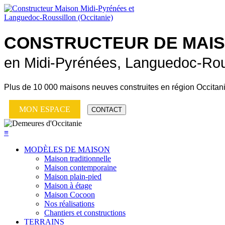
CONSTRUCTEUR DE
MAI
en Midi-Pyrénées, Languedoc-Rou
Plus de
10 000 maisons neuves
construites en région Occitan
MON ESPACE
CONTACT
≡
MODÈLES DE MAISON
Maison traditionnelle
Maison contemporaine
Maison plain-pied
Maison à étage
Maison Cocoon
Nos réalisations
Chantiers et constructions
TERRAINS