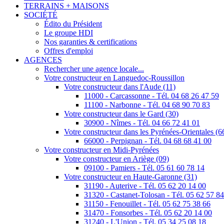
TERRAINS + MAISONS
SOCIÉTÉ
Édito du Président
Le groupe HDI
Nos garanties & certifications
Offres d'emploi
AGENCES
Rechercher une agence locale...
Votre constructeur en Languedoc-Roussillon
Votre constructeur dans l'Aude (11)
11000 - Carcassonne - Tél. 04 68 26 47 59
11100 - Narbonne - Tél. 04 68 90 70 83
Votre constructeur dans le Gard (30)
30900 - Nîmes - Tél. 04 66 72 41 01
Votre constructeur dans les Pyrénées-Orientales (6
66000 - Perpignan - Tél. 04 68 68 41 00
Votre constructeur en Midi-Pyrénées
Votre constructeur en Ariège (09)
09100 - Pamiers - Tél. 05 61 60 78 14
Votre constructeur en Haute-Garonne (31)
31190 - Auterive - Tél. 05 62 20 14 00
31320 - Castanet-Tolosan - Tél. 05 62 57 8
31150 - Fenouillet - Tél. 05 62 75 38 66
31470 - Fonsorbes - Tél. 05 62 20 14 00
31240 - L'Union - Tél. 05 34 25 08 18