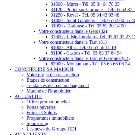
31600 - Muret - Tél. 05 34 64 78 25
31120 - Portet-sur-Garonne - Tél. 05 62 87 
31250 - Revel - Tél. 05 34 43 03 48
31800 - Saint-Gaudens - Tél. 05 62 00 55 4
31000 - Toulouse - Tél. 05 62 20 14 00
Votre constructeur dans le Gers (32)
32600 - L'Isle-Jourdain - Tél. 05 62 07 23 1
Votre constructeur dans le Tarn (81)
81000 - Albi - Tél. 05 63 56 11 19
81100 - Castres - Tél. 05 63 37 64 94
Votre constructeur dans le Tarn-et-Garonne (82)
82000 - Montauban - Tél. 05 63 66 06 24
CONSTRUIRE SA MAISON
Votre projet de construction
Étapes de construction
Tendances déco et aménagement
Marché de l'immobilier
ACTUALITÉ
Offres promotionnelles
Portes ouvertes
Foires et Salons
Programmes immobiliers
Sponsoring
Les news du Groupe HDI
AVIS CLIENTS