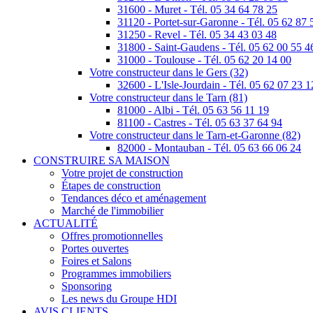
31600 - Muret - Tél. 05 34 64 78 25
31120 - Portet-sur-Garonne - Tél. 05 62 87 
31250 - Revel - Tél. 05 34 43 03 48
31800 - Saint-Gaudens - Tél. 05 62 00 55 4
31000 - Toulouse - Tél. 05 62 20 14 00
Votre constructeur dans le Gers (32)
32600 - L'Isle-Jourdain - Tél. 05 62 07 23 1
Votre constructeur dans le Tarn (81)
81000 - Albi - Tél. 05 63 56 11 19
81100 - Castres - Tél. 05 63 37 64 94
Votre constructeur dans le Tarn-et-Garonne (82)
82000 - Montauban - Tél. 05 63 66 06 24
CONSTRUIRE SA MAISON
Votre projet de construction
Étapes de construction
Tendances déco et aménagement
Marché de l'immobilier
ACTUALITÉ
Offres promotionnelles
Portes ouvertes
Foires et Salons
Programmes immobiliers
Sponsoring
Les news du Groupe HDI
AVIS CLIENTS