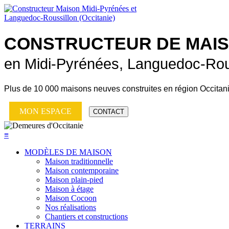
CONSTRUCTEUR DE
MAI
en Midi-Pyrénées, Languedoc-Rou
Plus de
10 000 maisons neuves
construites en région Occitan
MON ESPACE
CONTACT
≡
MODÈLES DE MAISON
Maison traditionnelle
Maison contemporaine
Maison plain-pied
Maison à étage
Maison Cocoon
Nos réalisations
Chantiers et constructions
TERRAINS