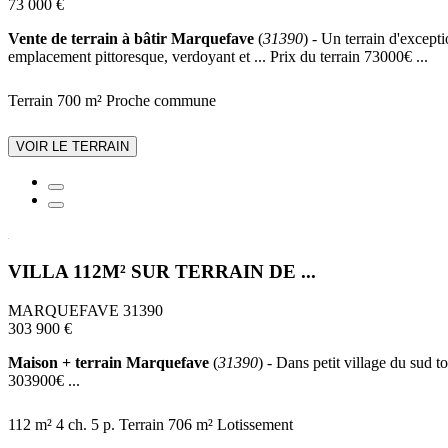
73 000 €
Vente de terrain à bâtir Marquefave
(
31390
) - Un terrain d'except
emplacement pittoresque, verdoyant et ... Prix du terrain 73000€ ...
Terrain 700 m²
Proche commune
VOIR LE TERRAIN
VILLA 112M² SUR TERRAIN DE ...
MARQUEFAVE 31390
303 900 €
Maison + terrain Marquefave
(
31390
) - Dans petit village du sud t
303900€ ...
112 m²
4 ch.
5 p.
Terrain 706 m²
Lotissement