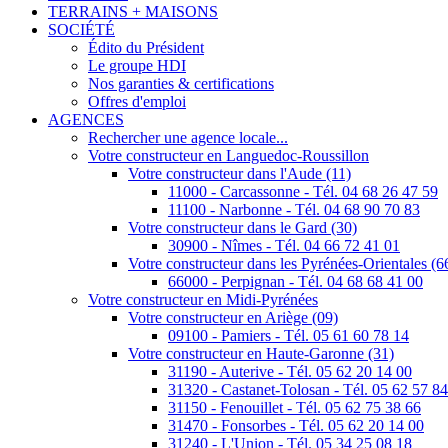
TERRAINS + MAISONS
SOCIÉTÉ
Édito du Président
Le groupe HDI
Nos garanties & certifications
Offres d'emploi
AGENCES
Rechercher une agence locale...
Votre constructeur en Languedoc-Roussillon
Votre constructeur dans l'Aude (11)
11000 - Carcassonne - Tél. 04 68 26 47 59
11100 - Narbonne - Tél. 04 68 90 70 83
Votre constructeur dans le Gard (30)
30900 - Nîmes - Tél. 04 66 72 41 01
Votre constructeur dans les Pyrénées-Orientales (6
66000 - Perpignan - Tél. 04 68 68 41 00
Votre constructeur en Midi-Pyrénées
Votre constructeur en Ariège (09)
09100 - Pamiers - Tél. 05 61 60 78 14
Votre constructeur en Haute-Garonne (31)
31190 - Auterive - Tél. 05 62 20 14 00
31320 - Castanet-Tolosan - Tél. 05 62 57 8
31150 - Fenouillet - Tél. 05 62 75 38 66
31470 - Fonsorbes - Tél. 05 62 20 14 00
31240 - L'Union - Tél. 05 34 25 08 18