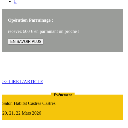

Opération Parrainage :
recevez 600 € en parrainant un proche !
EN SAVOIR PLUS
Article construire sa maison :
Quand recourir au Prêt Relais ?
>> LIRE L'ARTICLE
Événement
Salon Habitat Castres Castres
20, 21, 22 Mars 2026