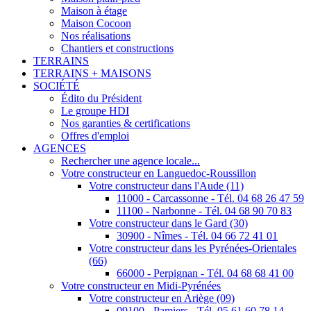
Maison à étage
Maison Cocoon
Nos réalisations
Chantiers et constructions
TERRAINS
TERRAINS + MAISONS
SOCIÉTÉ
Édito du Président
Le groupe HDI
Nos garanties & certifications
Offres d'emploi
AGENCES
Rechercher une agence locale...
Votre constructeur en Languedoc-Roussillon
Votre constructeur dans l'Aude (11)
11000 - Carcassonne - Tél. 04 68 26 47 59
11100 - Narbonne - Tél. 04 68 90 70 83
Votre constructeur dans le Gard (30)
30900 - Nîmes - Tél. 04 66 72 41 01
Votre constructeur dans les Pyrénées-Orientales
(66)
66000 - Perpignan - Tél. 04 68 68 41 00
Votre constructeur en Midi-Pyrénées
Votre constructeur en Ariège (09)
09100 - Pamiers - Tél. 05 61 60 78 14