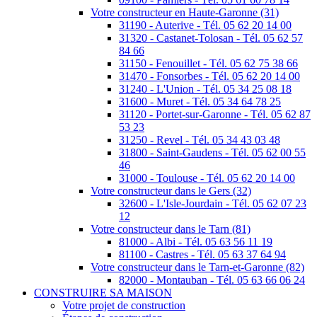
Votre constructeur en Haute-Garonne (31)
31190 - Auterive - Tél. 05 62 20 14 00
31320 - Castanet-Tolosan - Tél. 05 62 57
84 66
31150 - Fenouillet - Tél. 05 62 75 38 66
31470 - Fonsorbes - Tél. 05 62 20 14 00
31240 - L'Union - Tél. 05 34 25 08 18
31600 - Muret - Tél. 05 34 64 78 25
31120 - Portet-sur-Garonne - Tél. 05 62 87
53 23
31250 - Revel - Tél. 05 34 43 03 48
31800 - Saint-Gaudens - Tél. 05 62 00 55
46
31000 - Toulouse - Tél. 05 62 20 14 00
Votre constructeur dans le Gers (32)
32600 - L'Isle-Jourdain - Tél. 05 62 07 23
12
Votre constructeur dans le Tarn (81)
81000 - Albi - Tél. 05 63 56 11 19
81100 - Castres - Tél. 05 63 37 64 94
Votre constructeur dans le Tarn-et-Garonne (82)
82000 - Montauban - Tél. 05 63 66 06 24
CONSTRUIRE SA MAISON
Votre projet de construction