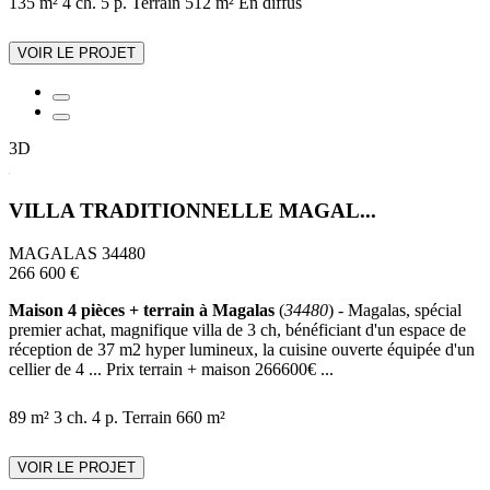
135 m²
4 ch.
5 p.
Terrain 512 m²
En diffus
VOIR LE PROJET
3D
VILLA TRADITIONNELLE MAGAL...
MAGALAS 34480
266 600 €
Maison 4 pièces + terrain à Magalas
(
34480
) - Magalas, spécial
premier achat, magnifique villa de 3 ch, bénéficiant d'un espace de
réception de 37 m2 hyper lumineux, la cuisine ouverte équipée d'un
cellier de 4 ... Prix terrain + maison 266600€ ...
89 m²
3 ch.
4 p.
Terrain 660 m²
VOIR LE PROJET