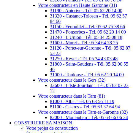
Votre constructeur en Haute-Garonne (31)
31190 - Auterive - Tél. 05 62 20 14 00
31320 - Castanet-Tolosan - Tél. 05 62 57
84 66
31150 - Fenouillet - Tél. 05 62 75 38 66
31470 - Fonsorbes - Tél. 05 62 20 14 00
31240 - L'Union - Tél. 05 34 25 08 18
31600 - Muret - Tél. 05 34 64 78 25
31120 - Portet-sur-Garonne - Tél. 05 62 87
53 23
31250 - Revel - Tél. 05 34 43 03 48
31800 - Saint-Gaudens - Tél. 05 62 00 55
46
31000 - Toulouse - Tél. 05 62 20 14 00
Votre constructeur dans le Gers (32)
32600 - L'Isle-Jourdain - Tél. 05 62 07 23
12
Votre constructeur dans le Tarn (81)
81000 - Albi - Tél. 05 63 56 11 19
81100 - Castres - Tél. 05 63 37 64 94
Votre constructeur dans le Tarn-et-Garonne (82)
82000 - Montauban - Tél. 05 63 66 06 24
CONSTRUIRE SA MAISON
Votre projet de construction