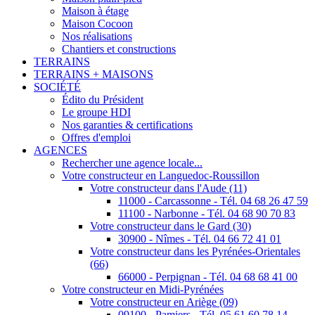
Maison à étage
Maison Cocoon
Nos réalisations
Chantiers et constructions
TERRAINS
TERRAINS + MAISONS
SOCIÉTÉ
Édito du Président
Le groupe HDI
Nos garanties & certifications
Offres d'emploi
AGENCES
Rechercher une agence locale...
Votre constructeur en Languedoc-Roussillon
Votre constructeur dans l'Aude (11)
11000 - Carcassonne - Tél. 04 68 26 47 59
11100 - Narbonne - Tél. 04 68 90 70 83
Votre constructeur dans le Gard (30)
30900 - Nîmes - Tél. 04 66 72 41 01
Votre constructeur dans les Pyrénées-Orientales
(66)
66000 - Perpignan - Tél. 04 68 68 41 00
Votre constructeur en Midi-Pyrénées
Votre constructeur en Ariège (09)
09100 - Pamiers - Tél. 05 61 60 78 14