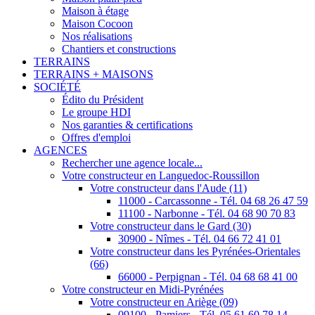
Maison à étage
Maison Cocoon
Nos réalisations
Chantiers et constructions
TERRAINS
TERRAINS + MAISONS
SOCIÉTÉ
Édito du Président
Le groupe HDI
Nos garanties & certifications
Offres d'emploi
AGENCES
Rechercher une agence locale...
Votre constructeur en Languedoc-Roussillon
Votre constructeur dans l'Aude (11)
11000 - Carcassonne - Tél. 04 68 26 47 59
11100 - Narbonne - Tél. 04 68 90 70 83
Votre constructeur dans le Gard (30)
30900 - Nîmes - Tél. 04 66 72 41 01
Votre constructeur dans les Pyrénées-Orientales
(66)
66000 - Perpignan - Tél. 04 68 68 41 00
Votre constructeur en Midi-Pyrénées
Votre constructeur en Ariège (09)
09100 - Pamiers - Tél. 05 61 60 78 14