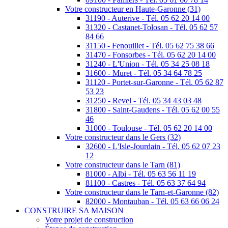
Votre constructeur en Haute-Garonne (31)
31190 - Auterive - Tél. 05 62 20 14 00
31320 - Castanet-Tolosan - Tél. 05 62 57
84 66
31150 - Fenouillet - Tél. 05 62 75 38 66
31470 - Fonsorbes - Tél. 05 62 20 14 00
31240 - L'Union - Tél. 05 34 25 08 18
31600 - Muret - Tél. 05 34 64 78 25
31120 - Portet-sur-Garonne - Tél. 05 62 87
53 23
31250 - Revel - Tél. 05 34 43 03 48
31800 - Saint-Gaudens - Tél. 05 62 00 55
46
31000 - Toulouse - Tél. 05 62 20 14 00
Votre constructeur dans le Gers (32)
32600 - L'Isle-Jourdain - Tél. 05 62 07 23
12
Votre constructeur dans le Tarn (81)
81000 - Albi - Tél. 05 63 56 11 19
81100 - Castres - Tél. 05 63 37 64 94
Votre constructeur dans le Tarn-et-Garonne (82)
82000 - Montauban - Tél. 05 63 66 06 24
CONSTRUIRE SA MAISON
Votre projet de construction