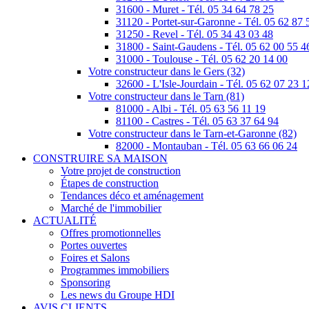
31600 - Muret - Tél. 05 34 64 78 25
31120 - Portet-sur-Garonne - Tél. 05 62 87 
31250 - Revel - Tél. 05 34 43 03 48
31800 - Saint-Gaudens - Tél. 05 62 00 55 4
31000 - Toulouse - Tél. 05 62 20 14 00
Votre constructeur dans le Gers (32)
32600 - L'Isle-Jourdain - Tél. 05 62 07 23 1
Votre constructeur dans le Tarn (81)
81000 - Albi - Tél. 05 63 56 11 19
81100 - Castres - Tél. 05 63 37 64 94
Votre constructeur dans le Tarn-et-Garonne (82)
82000 - Montauban - Tél. 05 63 66 06 24
CONSTRUIRE SA MAISON
Votre projet de construction
Étapes de construction
Tendances déco et aménagement
Marché de l'immobilier
ACTUALITÉ
Offres promotionnelles
Portes ouvertes
Foires et Salons
Programmes immobiliers
Sponsoring
Les news du Groupe HDI
AVIS CLIENTS