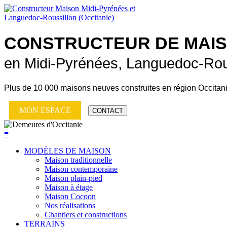
CONSTRUCTEUR DE
MAI
en Midi-Pyrénées, Languedoc-Rou
Plus de
10 000 maisons neuves
construites en région Occitan
MON ESPACE
CONTACT
≡
MODÈLES DE MAISON
Maison traditionnelle
Maison contemporaine
Maison plain-pied
Maison à étage
Maison Cocoon
Nos réalisations
Chantiers et constructions
TERRAINS