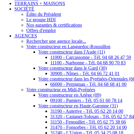
TERRAINS + MAISONS
SOCIÉTÉ
Édito du Président
Le groupe HDI
Nos garanties & certifications
Offres d'emploi
AGENCES
Rechercher une agence locale...
Votre constructeur en Languedoc-Roussillon
Votre constructeur dans l'Aude (11)
11000 - Carcassonne - Tél. 04 68 26 47 59
11100 - Narbonne - Tél. 04 68 90 70 83
Votre constructeur dans le Gard (30)
30900 - Nîmes - Tél. 04 66 72 41 01
Votre constructeur dans les Pyrénées-Orientales (6
66000 - Perpignan - Tél. 04 68 68 41 00
Votre constructeur en Midi-Pyrénées
Votre constructeur en Ariège (09)
09100 - Pamiers - Tél. 05 61 60 78 14
Votre constructeur en Haute-Garonne (31)
31190 - Auterive - Tél. 05 62 20 14 00
31320 - Castanet-Tolosan - Tél. 05 62 57 8
31150 - Fenouillet - Tél. 05 62 75 38 66
31470 - Fonsorbes - Tél. 05 62 20 14 00
31240 - L'Union - Tél. 05 34 25 08 18